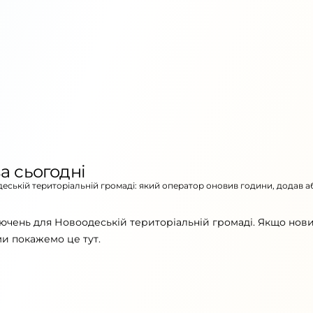
а сьогодні
деській територіальній громаді: який оператор оновив години, додав а
ючень для Новоодеській територіальній громаді. Якщо нов
ми покажемо це тут.