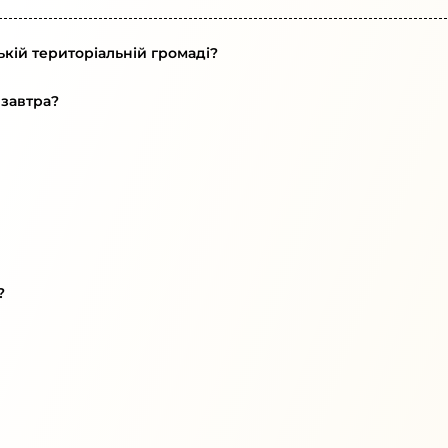
кій територіальній громаді?
 завтра?
?