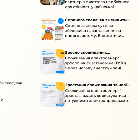
партнерів є життєво необхідною
енергосистеми
для стійкості української
енергосистеми під час постійних
ворожих атак і підготовки до
Серпнева спека: як зменшити
наступної зими.
Серпнева спека суттєво
навантаження
збільшила навантаження на
енергосистему. Енергетики
відновлюють мережі після атак і
прискорюють ремонти, просять
ощадливо споживати.
Зросло споживання,
Споживання електроенергії
знеструмлення через негоду й
зросло на 2% (станом на 09:30).
атаки
Через негоду знеструмлені
понад 70 населених пунктів.
Обмежте потужні
бо скасував
електроприлади вдень.
Зростання споживання та нові
Споживання електроенергії
знеструмлення
зростає: радять користуватися
ий
потужними електроприладами з
10:00 до 16:00 та ощадливо з 17:00
до 23:00. Унаслідок ударів
можливі нові знеструмлення в
кількох областях.