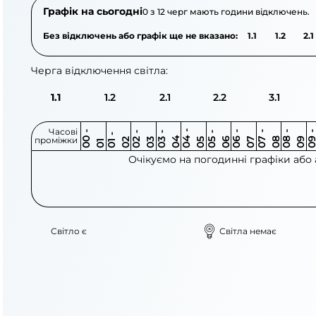
Графік на сьогодні
0 з 12 черг мають години відключень.
Без відключень або графік ще не вказано:
1.1
1.2
2.1
Черга відключення світла:
1.1
1.2
2.1
2.2
3.1
Часові
0
-
0
0
0
-
0
0
-
0
0
-
0
0
-
0
0
-
0
0
-
0
0
-
0
0
1
-
0
проміжки
3
4
5
6
6
7
7
8
8
9
2
2
3
4
5
1
Очікуємо на погодинні графіки або
Світло є
Світла немає