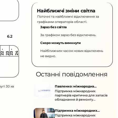
Найближчі зміни світла
Поточні та найближчі відключення за
графіками операторів області.
Зараз без світла
За графіком зараз без відключень.
6.2
Скоро можуть вимкнути
Найближчим часом нових відключень
2
-
2
2
-
2
3
4
2
2
3
не видно.
Останні повідомлення
угі 30 хв
Павленко: міжнародна
Підтримка міжнародних
підтримка для стійкості
партнерів критична для запасів
енергосистеми
обладнання й ремонту
української енергосистеми під
час постійних атак ворога.
Підтримка міжнародних
Підтримка міжнародних
партнерів для стійкості