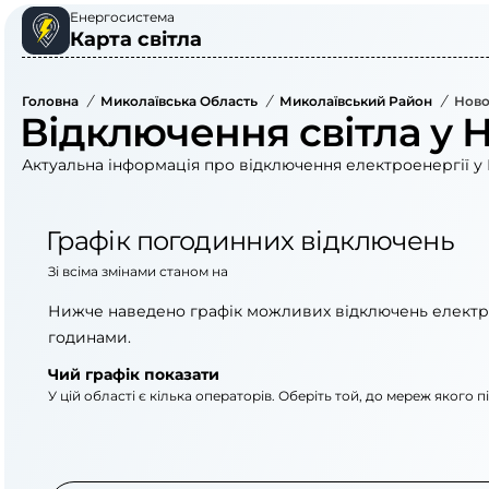
Енергосистема
Карта світла
Головна
/
Миколаївська Область
/
Миколаївський Район
/
Ново
Відключення світла у 
Актуальна інформація про відключення електроенергії у 
Графік погодинних відключень
Зі всіма змінами станом на
Нижче наведено графік можливих відключень електр
годинами.
Чий графік показати
У цій області є кілька операторів. Оберіть той, до мереж якого 
АТ «Укрзалізниця»
АТ «Миколаївоблене