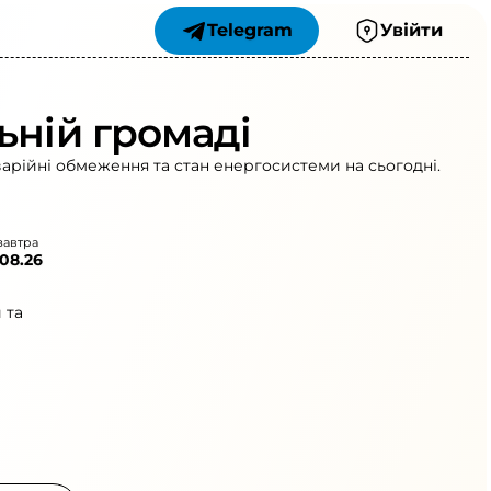
Telegram
Увійти
ьній громаді
варійні обмеження та стан енергосистеми на сьогодні.
завтра
.08.26
 та