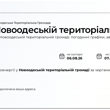
одеська Територіальна Громада
Новоодеській територіал
Новоодеській територіальній громаді: погодинні графіки, а
на сьогодні
на 
06.08.26
07
оенергії у
Новоодеській територіальній громаді
за чергами
підключена ваша адреса.
рго»