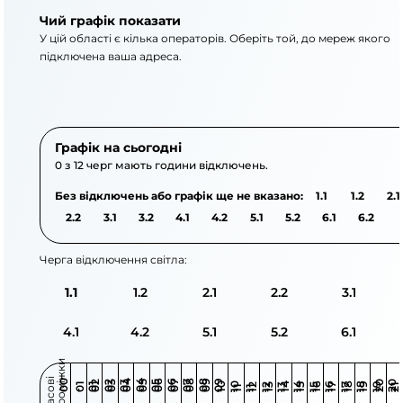
Чий графік показати
У цій області є кілька операторів. Оберіть той, до мереж якого
підключена ваша адреса.
АТ «Укрзалізниця»
АТ «Миколаївобленер
Графік на сьогодні
0 з 12 черг мають години відключень.
Без відключень або графік ще не вказано:
1.1
1.2
2.1
2.2
3.1
3.2
4.1
4.2
5.1
5.2
6.1
6.2
Черга відключення світла:
1.1
1.2
2.1
2.2
3.1
4.1
4.2
5.1
5.2
6.1
и
Ч
а
с
о
в
і
п
р
о
м
і
ж
к
0
0
0
0
4
0
4
0
6
0
6
0
8
0
8
0
9
9
0
2
0
2
0
3
0
3
0
5
0
5
0
7
0
7
0
0
0
1
0
1
0
0
4
4
6
6
8
8
9
9
2
2
3
3
5
5
7
7
1
1
1
-
-
-
-
-
-
-
-
-
- 1
1
- 1
1
- 1
1
- 1
1
- 1
1
- 1
1
- 1
1
- 1
1
- 1
1
- 1
1
- 2
2
- 2