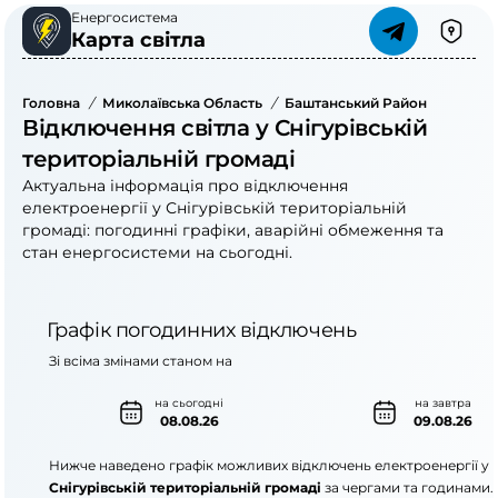
Енергосистема
Карта світла
Головна
/
Миколаївська Область
/
Баштанський Район
/
Снігур
Відключення світла у Снігурівській
територіальній громаді
Актуальна інформація про відключення
електроенергії у Снігурівській територіальній
громаді: погодинні графіки, аварійні обмеження та
стан енергосистеми на сьогодні.
Графік погодинних відключень
Зі всіма змінами станом на
на сьогодні
на завтра
08.08.26
09.08.26
Нижче наведено графік можливих відключень електроенергії у
Снігурівській територіальній громаді
за чергами та годинами.