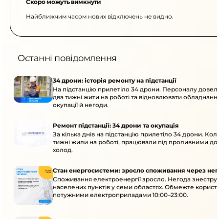
Скоро можуть вимкнути
Найближчим часом нових відключень не видно.
Останні повідомлення
34 дрони: історія ремонту на підстанції
На підстанцію прилетіло 34 дрони. Персоналу дове
два тижні жити на роботі та відновлювати обладнання
окупації й негоди.
Ремонт підстанції: 34 дрони та окупація
За кілька днів на підстанцію прилетіло 34 дрони. Кол
тижні жили на роботі, працювали під проливними до
холод.
Стан енергосистеми: зросло споживання через нег
Споживання електроенергії зросло. Негода знеструм
населених пунктів у семи областях. Обмежте корист
потужними електроприладами 10:00–23:00.