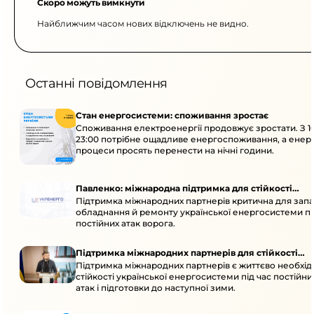
Скоро можуть вимкнути
Найближчим часом нових відключень не видно.
Останні повідомлення
Стан енергосистеми: споживання зростає
Споживання електроенергії продовжує зростати. З 1
23:00 потрібне ощадливе енергоспоживання, а енер
процеси просять перенести на нічні години.
Павленко: міжнародна підтримка для стійкості
Підтримка міжнародних партнерів критична для запа
енергосистеми
обладнання й ремонту української енергосистеми пі
постійних атак ворога.
Підтримка міжнародних партнерів для стійкості
Підтримка міжнародних партнерів є життєво необхі
енергосистеми
стійкості української енергосистеми під час постійн
атак і підготовки до наступної зими.