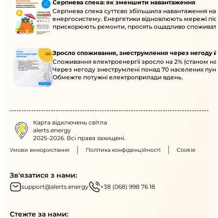
Серпнева спека: як зменшити навантаження
Серпнева спека суттєво збільшила навантаження на
енергосистему. Енергетики відновлюють мережі післ
прискорюють ремонти, просять ощадливо споживат
Зросло споживання, знеструмлення через негоду й
Споживання електроенергії зросло на 2% (станом на 
Через негоду знеструмлені понад 70 населених пунк
Обмежте потужні електроприлади вдень.
Карта відключень світла
alerts.energy
2025-2026. Всі права захищені.
Умови використання
Політика конфіденційності
Cookie
Зв'язатися з нами:
support@alerts.energy
+38 (068) 998 76 18
Стежте за нами: