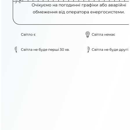
Очікуємо на погодинні графіки або аварійні
обмеження від оператора енергосистеми.
Світло є
Світла немає
Світла не буде перші 30 хв.
Світла не буде другі 