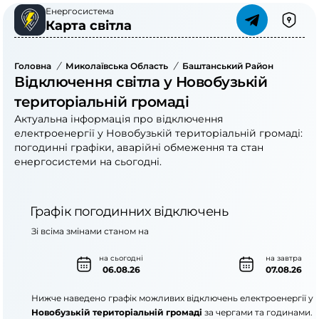
Енергосистема
Карта світла
Головна
/
Миколаївська Область
/
Баштанський Район
/
Новобу
Відключення світла у Новобузькій
територіальній громаді
Актуальна інформація про відключення
електроенергії у Новобузькій територіальній громаді:
погодинні графіки, аварійні обмеження та стан
енергосистеми на сьогодні.
Графік погодинних відключень
Зі всіма змінами станом на
на сьогодні
на завтра
06.08.26
07.08.26
Нижче наведено графік можливих відключень електроенергії у
Новобузькій територіальній громаді
за чергами та годинами.