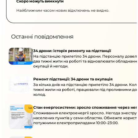
Скоро можуть вимкнути
Найближчим часом нових відключень не видно.
Останні повідомлення
34 дрони: історія ремонту на підстанції
На підстанцію прилетіло 34 дрони. Персоналу дове
два тижні жити на роботі та відновлювати обладнання
окупації й негоди.
Ремонт підстанції: 34 дрони та окупація
За кілька днів на підстанцію прилетіло 34 дрони. Кол
тижні жили на роботі, працювали під проливними до
холод.
Стан енергосистеми: зросло споживання через нег
Споживання електроенергії зросло. Негода знеструм
населених пунктів у семи областях. Обмежте корист
потужними електроприладами 10:00–23:00.