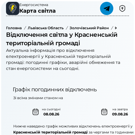
Енергосистема
Карта світла
Головна
/
Львівська Область
/
Золочівський Район
/
Красненсь
Відключення світла у Красненській
територіальній громаді
Актуальна інформація про відключення
електроенергії у Красненській територіальній
громаді: погодинні графіки, аварійні обмеження та
стан енергосистеми на сьогодні.
Графік погодинних відключень
Зі всіма змінами станом на
на сьогодні
на завтра
08.08.26
09.08.26
Нижче наведено графік можливих відключень електроенергії у
Красненській територіальній громаді
за чергами та годинами.