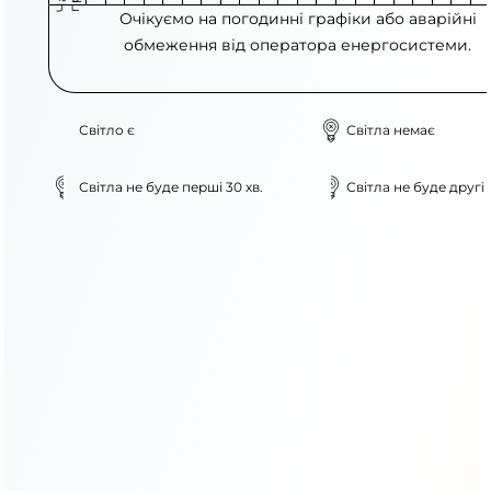
Очікуємо на погодинні графіки або аварійні
обмеження від оператора енергосистеми.
Світло є
Світла немає
Світла не буде перші 30 хв.
Світла не буде другі 