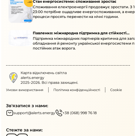
Стан енергосистеми: споживання зростає
Споживання електроенергії продовжує зростати. З 1
23:00 потрібне ощадливе енергоспоживання, а енер
процеси просять перенести на нічні години.
Павленко: міжнародна підтримка для стійкості
Підтримка міжнародних партнерів критична для запа
енергосистеми
обладнання й ремонту української енергосистеми пі
постійних атак ворога.
Карта відключень світла
alerts.energy
2025-2026. Всі права захищені.
Умови використання
Політика конфіденційності
Cookie
Зв'язатися з нами:
support@alerts.energy
+38 (068) 998 76 18
Стежте за нами: