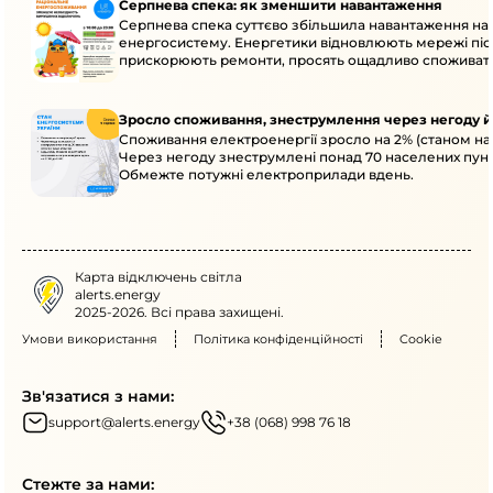
Серпнева спека: як зменшити навантаження
Серпнева спека суттєво збільшила навантаження на
енергосистему. Енергетики відновлюють мережі післ
прискорюють ремонти, просять ощадливо споживат
Зросло споживання, знеструмлення через негоду й
Споживання електроенергії зросло на 2% (станом на 
Через негоду знеструмлені понад 70 населених пунк
Обмежте потужні електроприлади вдень.
Карта відключень світла
alerts.energy
2025-2026. Всі права захищені.
Умови використання
Політика конфіденційності
Cookie
Зв'язатися з нами:
support@alerts.energy
+38 (068) 998 76 18
Стежте за нами: