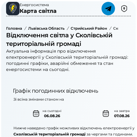
Енергосистема
Карта світла
Головна
/
Львівська Область
/
Стрийський Район
/
Сколівська 
Відключення світла у Сколівській
територіальній громаді
Актуальна інформація про відключення
електроенергії у Сколівській територіальній громаді:
погодинні графіки, аварійні обмеження та стан
енергосистеми на сьогодні.
Графік погодинних відключень
Зі всіма змінами станом на
на сьогодні
на завтра
06.08.26
07.08.26
Нижче наведено графік можливих відключень електроенергії у
Сколівській територіальній громаді
за чергами та годинами.