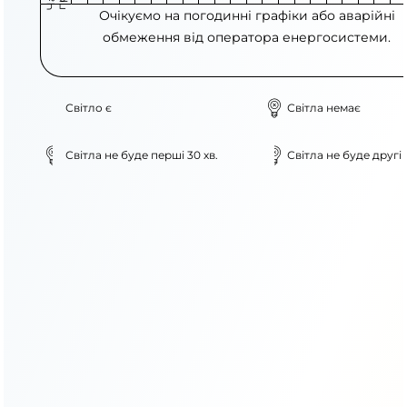
Очікуємо на погодинні графіки або аварійні
обмеження від оператора енергосистеми.
Світло є
Світла немає
Світла не буде перші 30 хв.
Світла не буде другі 