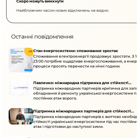
Скоро можуть вимкнути
Найближчим часом нових відключень не видно.
Останні повідомлення
Стан енергосистеми: споживання зростає
Споживання електроенергії продовжує зростати. З 1
23:00 потрібне ощадливе енергоспоживання, а енер
процеси просять перенести на нічні години.
Павленко: міжнародна підтримка для стійкості
Підтримка міжнародних партнерів критична для запа
енергосистеми
обладнання й ремонту української енергосистеми пі
постійних атак ворога.
Підтримка міжнародних партнерів для стійкості
Підтримка міжнародних партнерів є життєво необхі
енергосистеми
стійкості української енергосистеми під час постійн
атак і підготовки до наступної зими.