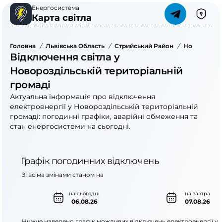
Енергосистема
Карта світла
Головна
/
Львівська Область
/
Стрийський Район
/
Новорозділ
Відключення світла у
Новороздільській територіальній
громаді
Актуальна інформація про відключення
електроенергії у Новороздільській територіальній
громаді: погодинні графіки, аварійні обмеження та
стан енергосистеми на сьогодні.
Графік погодинних відключень
Зі всіма змінами станом на
на сьогодні
на завтра
06.08.26
07.08.26
Нижче наведено графік можливих відключень електроенергії у