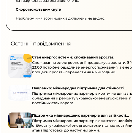
За графіком зараз без відключень.
Скоро можуть вимкнути
Найближчим часом нових відключень не видно.
Останні повідомлення
Стан енергосистеми: споживання зростає
Споживання електроенергії продовжує зростати. З 1
23:00 потрібне ощадливе енергоспоживання, а енер
процеси просять перенести на нічні години.
Павленко: міжнародна підтримка для стійкості
Підтримка міжнародних партнерів критична для запа
енергосистеми
обладнання й ремонту української енергосистеми пі
постійних атак ворога.
Підтримка міжнародних партнерів для стійкості
Підтримка міжнародних партнерів є життєво необхі
енергосистеми
стійкості української енергосистеми під час постійн
атак і підготовки до наступної зими.