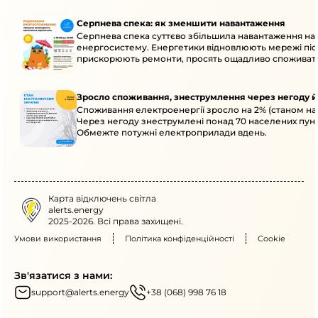
Серпнева спека: як зменшити навантаження
Серпнева спека суттєво збільшила навантаження на
енергосистему. Енергетики відновлюють мережі післ
прискорюють ремонти, просять ощадливо споживат
Зросло споживання, знеструмлення через негоду й
Споживання електроенергії зросло на 2% (станом на 
Через негоду знеструмлені понад 70 населених пунк
Обмежте потужні електроприлади вдень.
Карта відключень світла
alerts.energy
2025-2026. Всі права захищені.
Умови використання
Політика конфіденційності
Cookie
Зв'язатися з нами:
support@alerts.energy
+38 (068) 998 76 18