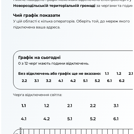
Новороздільській територіальній громаді
за чергами та годин
Чий графік показати
У цій області є кілька операторів. Оберіть той, до мереж якого
підключена ваша адреса.
АТ «Укрзалізниця»
ПрАТ «Львівобленерг
Графік на сьогодні
0 з 12 черг мають години відключень.
Без відключень або графік ще не вказано:
1.1
1.2
2.1
2.2
3.1
3.2
4.1
4.2
5.1
5.2
6.1
6.2
Черга відключення світла:
1.1
1.2
2.1
2.2
3.1
4.1
4.2
5.1
5.2
6.1