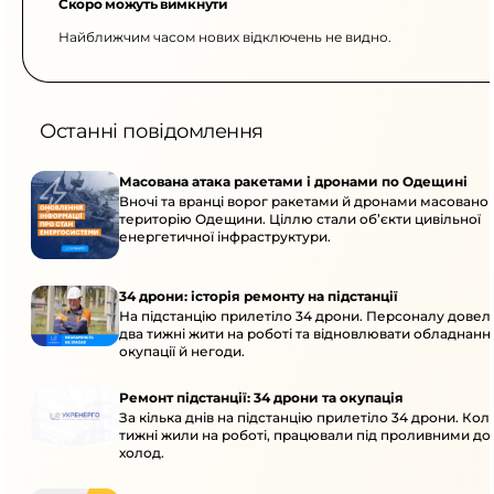
Скоро можуть вимкнути
Найближчим часом нових відключень не видно.
Останні повідомлення
Масована атака ракетами і дронами по Одещині
Вночі та вранці ворог ракетами й дронами масовано 
територію Одещини. Ціллю стали об’єкти цивільної
енергетичної інфраструктури.
34 дрони: історія ремонту на підстанції
На підстанцію прилетіло 34 дрони. Персоналу дове
два тижні жити на роботі та відновлювати обладнання
окупації й негоди.
Ремонт підстанції: 34 дрони та окупація
За кілька днів на підстанцію прилетіло 34 дрони. Кол
тижні жили на роботі, працювали під проливними до
холод.