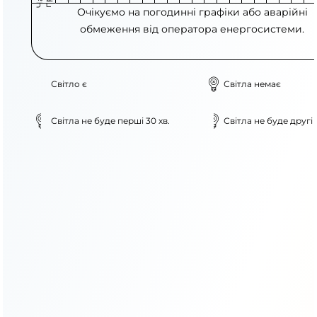
Очікуємо на погодинні графіки або аварійні
обмеження від оператора енергосистеми.
Світло є
Світла немає
Світла не буде перші 30 хв.
Світла не буде другі 