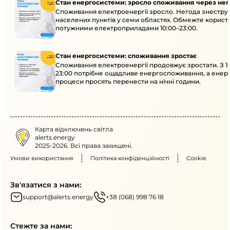
Стан енергосистеми: зросло споживання через нег
Споживання електроенергії зросло. Негода знеструм
населених пунктів у семи областях. Обмежте корист
потужними електроприладами 10:00–23:00.
Стан енергосистеми: споживання зростає
Споживання електроенергії продовжує зростати. З 1
23:00 потрібне ощадливе енергоспоживання, а енер
процеси просять перенести на нічні години.
Карта відключень світла
alerts.energy
2025-2026. Всі права захищені.
Умови використання
Політика конфіденційності
Cookie
Зв'язатися з нами:
support@alerts.energy
+38 (068) 998 76 18
Стежте за нами: