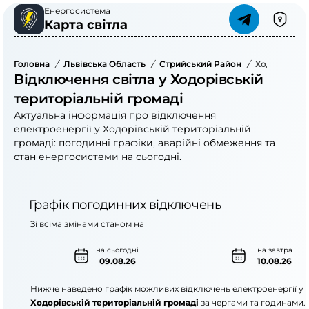
Енергосистема
Карта світла
Головна
/
Львівська Область
/
Стрийський Район
/
Ходорівська
Відключення світла у Ходорівській
територіальній громаді
Актуальна інформація про відключення
електроенергії у Ходорівській територіальній
громаді: погодинні графіки, аварійні обмеження та
стан енергосистеми на сьогодні.
Графік погодинних відключень
Зі всіма змінами станом на
на сьогодні
на завтра
09.08.26
10.08.26
Нижче наведено графік можливих відключень електроенергії у
Ходорівській територіальній громаді
за чергами та годинами.