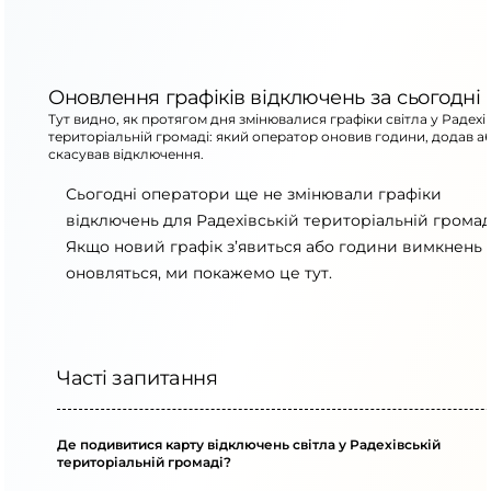
Оновлення графіків відключень за сьогодні
Тут видно, як протягом дня змінювалися графіки світла у Радехі
територіальній громаді: який оператор оновив години, додав а
скасував відключення.
Сьогодні оператори ще не змінювали графіки
відключень для Радехівській територіальній громад
Якщо новий графік з’явиться або години вимкнень
оновляться, ми покажемо це тут.
Часті запитання
Де подивитися карту відключень світла у Радехівській
територіальній громаді?