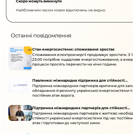
Скоро можуть вимкнути
Найближчим часом нових відключень не видно.
Останні повідомлення
Стан енергосистеми: споживання зростає
Споживання електроенергії продовжує зростати. З 1
23:00 потрібне ощадливе енергоспоживання, а енер
процеси просять перенести на нічні години.
Павленко: міжнародна підтримка для стійкості
Підтримка міжнародних партнерів критична для запа
енергосистеми
обладнання й ремонту української енергосистеми пі
постійних атак ворога.
Підтримка міжнародних партнерів для стійкості
Підтримка міжнародних партнерів є життєво необхі
енергосистеми
стійкості української енергосистеми під час постійн
атак і підготовки до наступної зими.