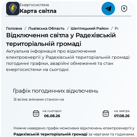
Енергосистема
Карта світла
Головна
/
Львівська Область
/
Шептицький Район
/
Радехівськ
Відключення світла у Радехівській
територіальній громаді
Актуальна інформація про відключення
електроенергії у Радехівській територіальній громаді:
погодинні графіки, аварійні обмеження та стан
енергосистеми на сьогодні.
Графік погодинних відключень
Зі всіма змінами станом на
на сьогодні
на завтра
06.08.26
07.08.26
Нижче наведено графік можливих відключень електроенергії у
Радехівській територіальній громаді
за чергами та годинами.