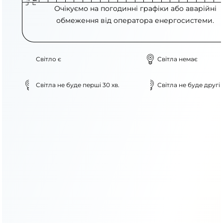
Очікуємо на погодинні графіки або аварійні
обмеження від оператора енергосистеми.
Світло є
Світла немає
Світла не буде перші 30 хв.
Світла не буде другі 