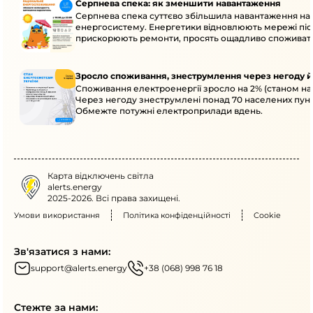
Серпнева спека: як зменшити навантаження
Серпнева спека суттєво збільшила навантаження на
енергосистему. Енергетики відновлюють мережі післ
прискорюють ремонти, просять ощадливо споживат
Зросло споживання, знеструмлення через негоду й
Споживання електроенергії зросло на 2% (станом на 
Через негоду знеструмлені понад 70 населених пунк
Обмежте потужні електроприлади вдень.
Карта відключень світла
alerts.energy
2025-2026. Всі права захищені.
Умови використання
Політика конфіденційності
Cookie
Зв'язатися з нами:
support@alerts.energy
+38 (068) 998 76 18
Стежте за нами: