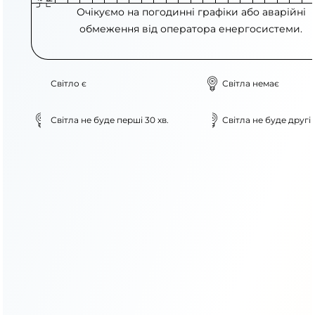
Очікуємо на погодинні графіки або аварійні
обмеження від оператора енергосистеми.
Світло є
Світла немає
Світла не буде перші 30 хв.
Світла не буде другі 