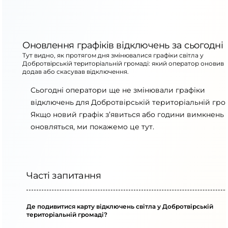
Оновлення графіків відключень за сьогодні
Тут видно, як протягом дня змінювалися графіки світла у
Добротвірській територіальній громаді: який оператор оновив 
додав або скасував відключення.
Сьогодні оператори ще не змінювали графіки
відключень для Добротвірській територіальній гром
Якщо новий графік з’явиться або години вимкнень
оновляться, ми покажемо це тут.
Часті запитання
Де подивитися карту відключень світла у Добротвірській
територіальній громаді?