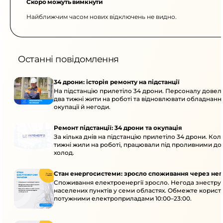
Скоро можуть вимкнути
Найближчим часом нових відключень не видно.
Останні повідомлення
34 дрони: історія ремонту на підстанції
На підстанцію прилетіло 34 дрони. Персоналу дове
два тижні жити на роботі та відновлювати обладнання
окупації й негоди.
Ремонт підстанції: 34 дрони та окупація
За кілька днів на підстанцію прилетіло 34 дрони. Кол
тижні жили на роботі, працювали під проливними до
холод.
Стан енергосистеми: зросло споживання через нег
Споживання електроенергії зросло. Негода знеструм
населених пунктів у семи областях. Обмежте корист
потужними електроприладами 10:00–23:00.