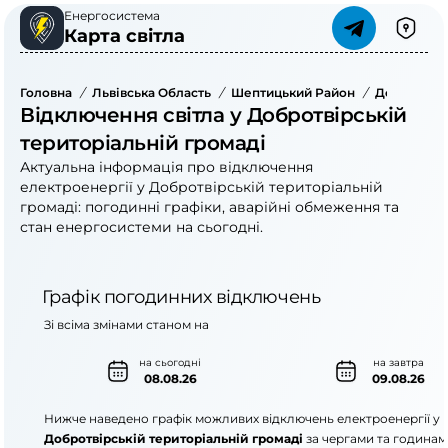
Енергосистема
Карта світла
Головна
/
Львівська Область
/
Шептицький Район
/
Добротвірс
Відключення світла у Добротвірській
територіальній громаді
Актуальна інформація про відключення
електроенергії у Добротвірській територіальній
громаді: погодинні графіки, аварійні обмеження та
стан енергосистеми на сьогодні.
Графік погодинних відключень
Зі всіма змінами станом на
на сьогодні
на завтра
08.08.26
09.08.26
Нижче наведено графік можливих відключень електроенергії у
Добротвірській територіальній громаді
за чергами та годинам