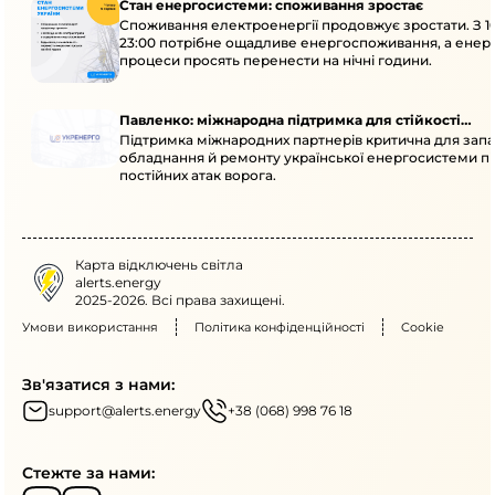
Стан енергосистеми: споживання зростає
Споживання електроенергії продовжує зростати. З 1
23:00 потрібне ощадливе енергоспоживання, а енер
процеси просять перенести на нічні години.
Павленко: міжнародна підтримка для стійкості
Підтримка міжнародних партнерів критична для запа
енергосистеми
обладнання й ремонту української енергосистеми пі
постійних атак ворога.
Карта відключень світла
alerts.energy
2025-2026. Всі права захищені.
Умови використання
Політика конфіденційності
Cookie
Зв'язатися з нами:
support@alerts.energy
+38 (068) 998 76 18
Стежте за нами: