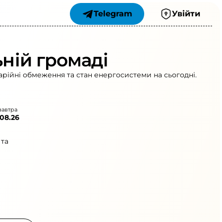
Telegram
Увійти
ьній громаді
варійні обмеження та стан енергосистеми на сьогодні.
завтра
.08.26
 та