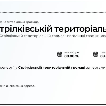
ка Територіальна Громада
трілківській територіал
трілківській територіальній громаді: погодинні графіки, а
на сьогодні
на 
08.08.26
09
оенергії у
Стрілківській територіальній громаді
за чергами
підключена ваша адреса.
рго»