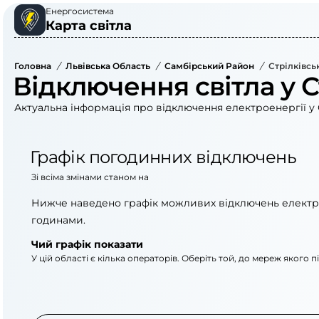
Енергосистема
Карта світла
Головна
/
Львівська Область
/
Самбірський Район
/
Стрілківсь
Відключення світла у С
Актуальна інформація про відключення електроенергії у С
Графік погодинних відключень
Зі всіма змінами станом на
Нижче наведено графік можливих відключень електр
годинами.
Чий графік показати
У цій області є кілька операторів. Оберіть той, до мереж якого 
АТ «Укрзалізниця»
ПрАТ «Львівоблене