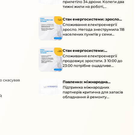
прилетіло 34 дрони. Колеги два
тижні жили на роботі,
працювали під проливними
дощами й у холод.
Стан енергосистеми: зросло
Споживання електроенергії
споживання через негоду
зросло. Негода знеструмила 118
населених пунктів у семи
областях. Обмежте
користування потужними
електроприладами 10:00–23:00.
Стан енергосистеми:
Споживання електроенергії
споживання зростає
продовжує зростати. З 10:00 до
23:00 потрібне ощадливе
енергоспоживання, а
енергоємні процеси просять
бо скасував
перенести на нічні години.
Павленко: міжнародна
Підтримка міжнародних
підтримка для стійкості
партнерів критична для запасів
енергосистеми
й
обладнання й ремонту
української енергосистеми під
час постійних атак ворога.