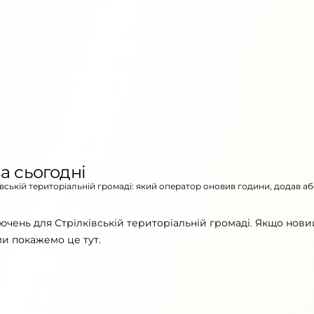
а сьогодні
івській територіальній громаді: який оператор оновив години, додав а
ючень для Стрілківській територіальній громаді. Якщо нови
ми покажемо це тут.