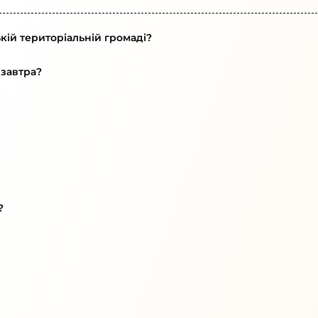
ькій територіальній громаді?
 завтра?
?