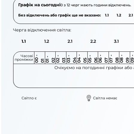
Графік на сьогодні
0 з 12 черг мають години відключень.
Без відключень або графік ще не вказано:
1.1
1.2
2.1
Черга відключення світла:
1.1
1.2
2.1
2.2
3.1
Часові
0
-
0
0
0
-
0
0
-
0
0
-
0
0
-
0
0
-
0
0
-
0
0
-
0
0
1
-
0
проміжки
3
4
5
6
6
7
7
8
8
9
2
2
3
4
5
1
Очікуємо на погодинні графіки або
Світло є
Світла немає