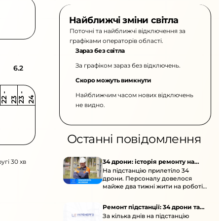
Найближчі зміни світла
Поточні та найближчі відключення за
графіками операторів області.
Зараз без світла
За графіком зараз без відключень.
6.2
Скоро можуть вимкнути
Найближчим часом нових відключень
2
-
2
2
-
2
3
4
2
2
3
не видно.
Останні повідомлення
угі 30 хв
34 дрони: історія ремонту на
На підстанцію прилетіло 34
підстанції
дрони. Персоналу довелося
майже два тижні жити на роботі
та відновлювати обладнання під
час окупації й негоди.
Ремонт підстанції: 34 дрони та
За кілька днів на підстанцію
окупація