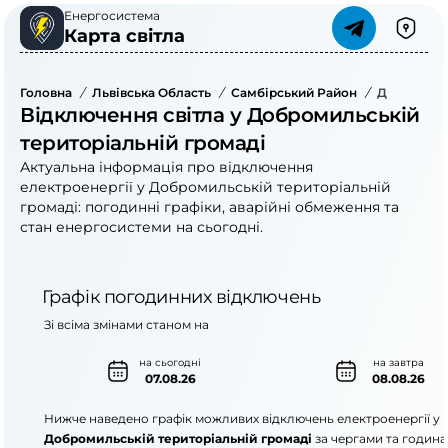
Енергосистема
Карта світла
Головна
/
Львівська Область
/
Самбірський Район
/
Добромиль
Відключення світла у Добромильській
територіальній громаді
Актуальна інформація про відключення
електроенергії у Добромильській територіальній
громаді: погодинні графіки, аварійні обмеження та
стан енергосистеми на сьогодні.
Графік погодинних відключень
Зі всіма змінами станом на
на сьогодні
на завтра
07.08.26
08.08.26
Нижче наведено графік можливих відключень електроенергії у
Добромильській територіальній громаді
за чергами та година