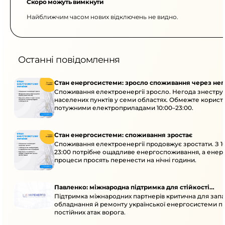
Скоро можуть вимкнути
Найближчим часом нових відключень не видно.
Останні повідомлення
Стан енергосистеми: зросло споживання через нег
Споживання електроенергії зросло. Негода знеструм
населених пунктів у семи областях. Обмежте корист
потужними електроприладами 10:00–23:00.
Стан енергосистеми: споживання зростає
Споживання електроенергії продовжує зростати. З 1
23:00 потрібне ощадливе енергоспоживання, а енер
процеси просять перенести на нічні години.
Павленко: міжнародна підтримка для стійкості
Підтримка міжнародних партнерів критична для запа
енергосистеми
обладнання й ремонту української енергосистеми пі
постійних атак ворога.