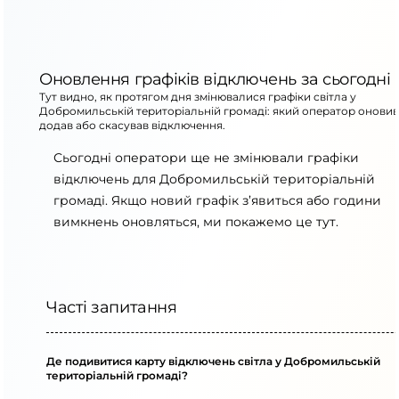
Оновлення графіків відключень за сьогодні
Тут видно, як протягом дня змінювалися графіки світла у
Добромильській територіальній громаді: який оператор оновив
додав або скасував відключення.
Сьогодні оператори ще не змінювали графіки
відключень для Добромильській територіальній
громаді. Якщо новий графік з’явиться або години
вимкнень оновляться, ми покажемо це тут.
Часті запитання
Де подивитися карту відключень світла у Добромильській
територіальній громаді?