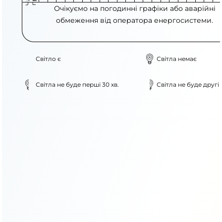
Очікуємо на погодинні графіки або аварійні
обмеження від оператора енергосистеми.
Світло є
Світла немає
Світла не буде перші 30 хв.
Світла не буде другі 