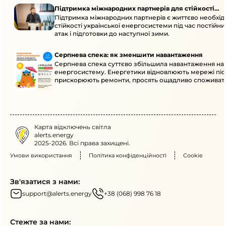
Підтримка міжнародних партнерів для стійкості
Підтримка міжнародних партнерів є життєво необхі
енергосистеми
стійкості української енергосистеми під час постійн
атак і підготовки до наступної зими.
Серпнева спека: як зменшити навантаження
Серпнева спека суттєво збільшила навантаження на
енергосистему. Енергетики відновлюють мережі післ
прискорюють ремонти, просять ощадливо споживат
Карта відключень світла
alerts.energy
2025-2026. Всі права захищені.
Умови використання
Політика конфіденційності
Cookie
Зв'язатися з нами:
support@alerts.energy
+38 (068) 998 76 18
Стежте за нами: