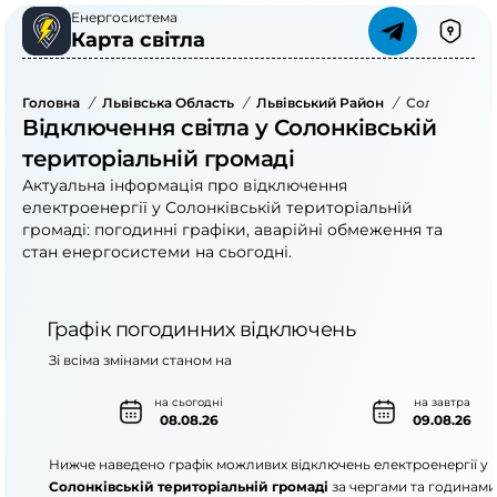
Енергосистема
Карта світла
Головна
/
Львівська Область
/
Львівський Район
/
Солонківськ
Відключення світла у Солонківській
територіальній громаді
Актуальна інформація про відключення
електроенергії у Солонківській територіальній
громаді: погодинні графіки, аварійні обмеження та
стан енергосистеми на сьогодні.
Графік погодинних відключень
Зі всіма змінами станом на
на сьогодні
на завтра
08.08.26
09.08.26
Нижче наведено графік можливих відключень електроенергії у
Солонківській територіальній громаді
за чергами та годинами