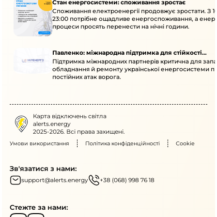
Стан енергосистеми: споживання зростає
Споживання електроенергії продовжує зростати. З 1
23:00 потрібне ощадливе енергоспоживання, а енер
процеси просять перенести на нічні години.
Павленко: міжнародна підтримка для стійкості
Підтримка міжнародних партнерів критична для запа
енергосистеми
обладнання й ремонту української енергосистеми пі
постійних атак ворога.
Карта відключень світла
alerts.energy
2025-2026. Всі права захищені.
Умови використання
Політика конфіденційності
Cookie
Зв'язатися з нами:
support@alerts.energy
+38 (068) 998 76 18
Стежте за нами: