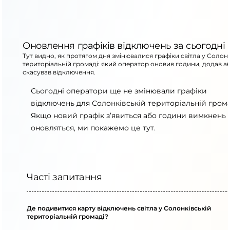
Оновлення графіків відключень за сьогодні
Тут видно, як протягом дня змінювалися графіки світла у Солонк
територіальній громаді: який оператор оновив години, додав а
скасував відключення.
Сьогодні оператори ще не змінювали графіки
відключень для Солонківській територіальній грома
Якщо новий графік з’явиться або години вимкнень
оновляться, ми покажемо це тут.
Часті запитання
Де подивитися карту відключень світла у Солонківській
територіальній громаді?