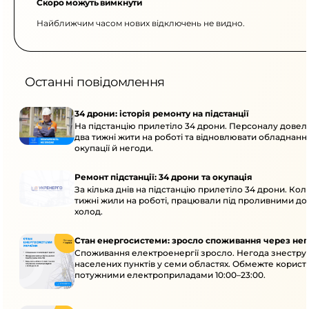
Скоро можуть вимкнути
Найближчим часом нових відключень не видно.
Останні повідомлення
34 дрони: історія ремонту на підстанції
На підстанцію прилетіло 34 дрони. Персоналу дове
два тижні жити на роботі та відновлювати обладнання
окупації й негоди.
Ремонт підстанції: 34 дрони та окупація
За кілька днів на підстанцію прилетіло 34 дрони. Кол
тижні жили на роботі, працювали під проливними до
холод.
Стан енергосистеми: зросло споживання через нег
Споживання електроенергії зросло. Негода знеструм
населених пунктів у семи областях. Обмежте корист
потужними електроприладами 10:00–23:00.