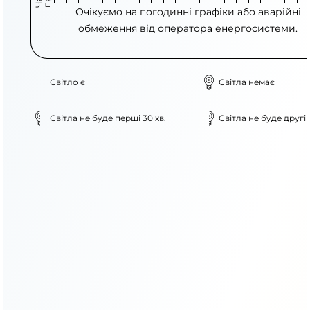
Очікуємо на погодинні графіки або аварійні
обмеження від оператора енергосистеми.
Світло є
Світла немає
Світла не буде перші 30 хв.
Світла не буде другі 