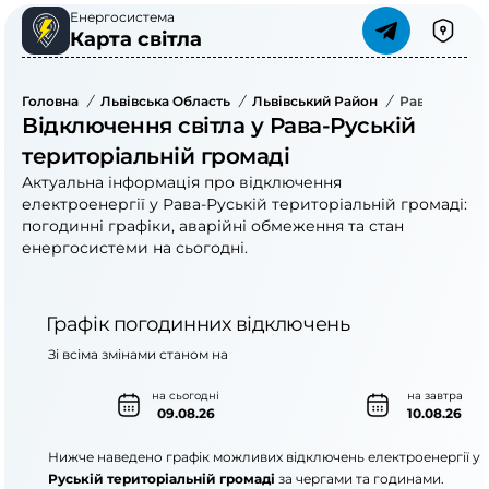
Енергосистема
Карта світла
Головна
/
Львівська Область
/
Львівський Район
/
Рава-Руська
Відключення світла у Рава-Руській
територіальній громаді
Актуальна інформація про відключення
електроенергії у Рава-Руській територіальній громаді:
погодинні графіки, аварійні обмеження та стан
енергосистеми на сьогодні.
Графік погодинних відключень
Зі всіма змінами станом на
на сьогодні
на завтра
09.08.26
10.08.26
Нижче наведено графік можливих відключень електроенергії у
Руській територіальній громаді
за чергами та годинами.