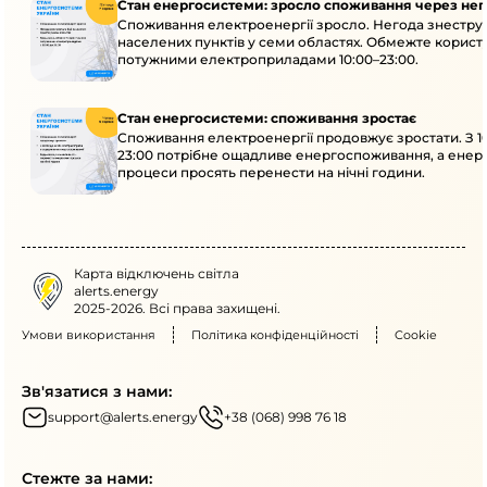
Стан енергосистеми: зросло споживання через нег
Споживання електроенергії зросло. Негода знеструм
населених пунктів у семи областях. Обмежте корист
потужними електроприладами 10:00–23:00.
Стан енергосистеми: споживання зростає
Споживання електроенергії продовжує зростати. З 1
23:00 потрібне ощадливе енергоспоживання, а енер
процеси просять перенести на нічні години.
Карта відключень світла
alerts.energy
2025-2026. Всі права захищені.
Умови використання
Політика конфіденційності
Cookie
Зв'язатися з нами:
support@alerts.energy
+38 (068) 998 76 18
Стежте за нами: