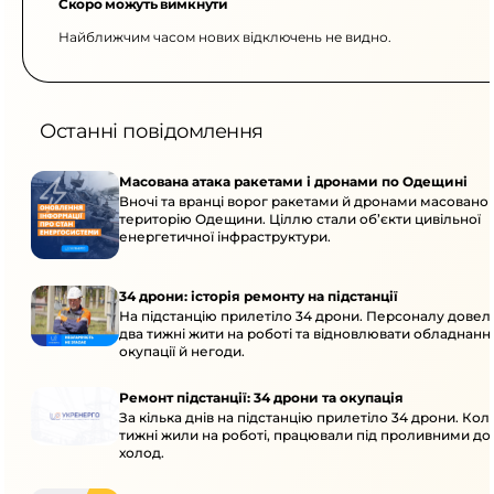
Скоро можуть вимкнути
Найближчим часом нових відключень не видно.
Останні повідомлення
Масована атака ракетами і дронами по Одещині
Вночі та вранці ворог ракетами й дронами масовано 
територію Одещини. Ціллю стали об’єкти цивільної
енергетичної інфраструктури.
34 дрони: історія ремонту на підстанції
На підстанцію прилетіло 34 дрони. Персоналу дове
два тижні жити на роботі та відновлювати обладнання
окупації й негоди.
Ремонт підстанції: 34 дрони та окупація
За кілька днів на підстанцію прилетіло 34 дрони. Кол
тижні жили на роботі, працювали під проливними до
холод.