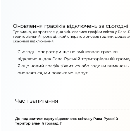
Оновлення графіків відключень за сьогодні
Тут видно, як протягом дня змінювалися графіки світла у Рава-Р
територіальній громаді: який оператор оновив години, додав а
скасував відключення.
Сьогодні оператори ще не змінювали графіки
відключень для Рава-Руській територіальній громад
Якщо новий графік з’явиться або години вимкнень
оновляться, ми покажемо це тут.
Часті запитання
Де подивитися карту відключень світла у Рава-Руській
територіальній громаді?