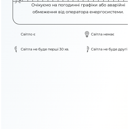
Очікуємо на погодинні графіки або аварійні
обмеження від оператора енергосистеми.
Світло є
Світла немає
Світла не буде перші 30 хв.
Світла не буде другі 