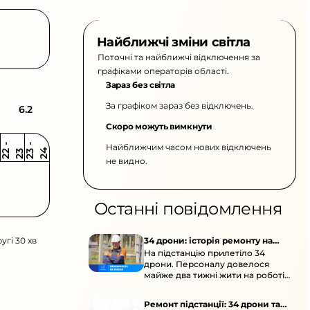
Найближчі зміни світла
Поточні та найближчі відключення за
графіками операторів області.
Зараз без світла
За графіком зараз без відключень.
6.2
Скоро можуть вимкнути
Найближчим часом нових відключень
2
-
2
2
-
2
3
4
2
2
3
не видно.
Останні повідомлення
угі 30 хв
34 дрони: історія ремонту на
На підстанцію прилетіло 34
підстанції
дрони. Персоналу довелося
майже два тижні жити на роботі
та відновлювати обладнання під
час окупації й негоди.
Ремонт підстанції: 34 дрони та