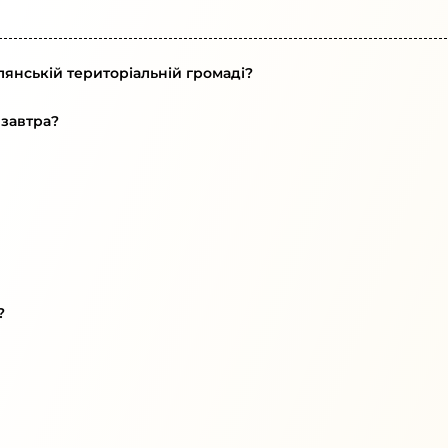
янській територіальній громаді?
 завтра?
?