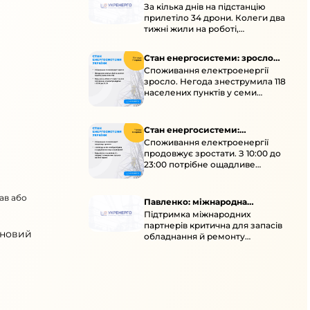
За кілька днів на підстанцію
окупація
прилетіло 34 дрони. Колеги два
тижні жили на роботі,
працювали під проливними
дощами й у холод.
Стан енергосистеми: зросло
Споживання електроенергії
споживання через негоду
зросло. Негода знеструмила 118
населених пунктів у семи
областях. Обмежте
користування потужними
електроприладами 10:00–23:00.
Стан енергосистеми:
Споживання електроенергії
споживання зростає
продовжує зростати. З 10:00 до
23:00 потрібне ощадливе
енергоспоживання, а
енергоємні процеси просять
ав або
перенести на нічні години.
Павленко: міжнародна
Підтримка міжнародних
підтримка для стійкості
партнерів критична для запасів
енергосистеми
 новий
обладнання й ремонту
української енергосистеми під
час постійних атак ворога.