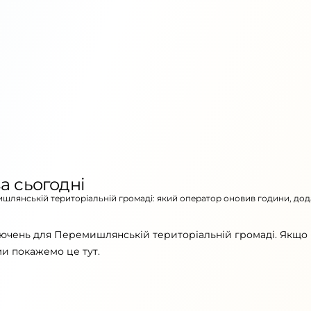
а сьогодні
мишлянській територіальній громаді: який оператор оновив години, дод
лючень для Перемишлянській територіальній громаді. Якщо
ми покажемо це тут.