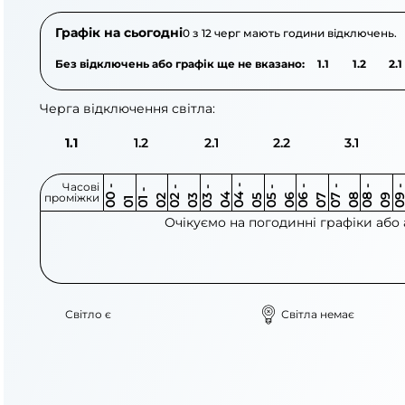
Графік на сьогодні
0 з 12 черг мають години відключень.
Без відключень або графік ще не вказано:
1.1
1.2
2.1
Черга відключення світла:
1.1
1.2
2.1
2.2
3.1
Часові
0
-
0
0
0
-
0
0
-
0
0
-
0
0
-
0
0
-
0
0
-
0
0
-
0
0
1
-
0
проміжки
3
4
5
6
6
7
7
8
8
9
2
2
3
4
5
1
Очікуємо на погодинні графіки або
Світло є
Світла немає