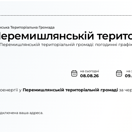
ька Територіальна Громада
Перемишлянській терито
 Перемишлянській територіальній громаді: погодинні графік
на сьогодні
на 
08.08.26
09
оенергії у
Перемишлянській територіальній громаді
за че
підключена ваша адреса.
рго»