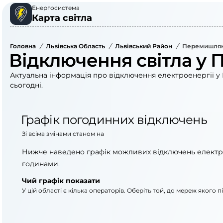
Енергосистема
Карта світла
Головна
/
Львівська Область
/
Львівський Район
/
Перемишлянс
Відключення світла у 
Актуальна інформація про відключення електроенергії у
сьогодні.
Графік погодинних відключень
Зі всіма змінами станом на
Нижче наведено графік можливих відключень електр
годинами.
Чий графік показати
У цій області є кілька операторів. Оберіть той, до мереж якого 
АТ «Укрзалізниця»
ПрАТ «Львівоблене