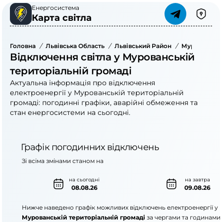
Енергосистема
Карта світла
Головна
/
Львівська Область
/
Львівський Район
/
Мурованська
Відключення світла у Мурованській
територіальній громаді
Актуальна інформація про відключення
електроенергії у Мурованській територіальній
громаді: погодинні графіки, аварійні обмеження та
стан енергосистеми на сьогодні.
Графік погодинних відключень
Зі всіма змінами станом на
на сьогодні
на завтра
08.08.26
09.08.26
Нижче наведено графік можливих відключень електроенергії у
Мурованській територіальній громаді
за чергами та годинами.