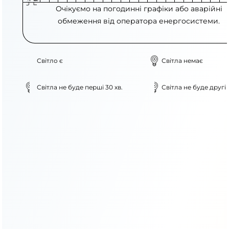
Очікуємо на погодинні графіки або аварійні
обмеження від оператора енергосистеми.
Світло є
Світла немає
Світла не буде перші 30 хв.
Світла не буде другі 