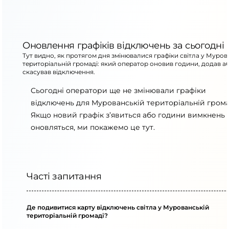
Оновлення графіків відключень за сьогодні
Тут видно, як протягом дня змінювалися графіки світла у Муров
територіальній громаді: який оператор оновив години, додав а
скасував відключення.
Сьогодні оператори ще не змінювали графіки
відключень для Мурованській територіальній грома
Якщо новий графік з’явиться або години вимкнень
оновляться, ми покажемо це тут.
Часті запитання
Де подивитися карту відключень світла у Мурованській
територіальній громаді?