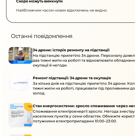
Скоро можуть вимкнути
Найближчим часом нових відключень не видно.
Останні повідомлення
34 дрони: історія ремонту на підстанції
На підстанцію прилетіло 34 дрони. Персоналу дове
два тижні жити на роботі та відновлювати обладнання
окупації й негоди.
Ремонт підстанції: 34 дрони та окупація
За кілька днів на підстанцію прилетіло 34 дрони. Кол
тижні жили на роботі, працювали під проливними до
холод.
Стан енергосистеми: зросло споживання через нег
Споживання електроенергії зросло. Негода знеструм
населених пунктів у семи областях. Обмежте корист
потужними електроприладами 10:00–23:00.