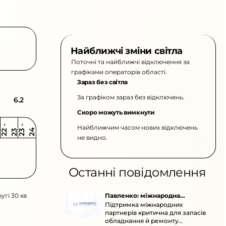
Найближчі зміни світла
Поточні та найближчі відключення за
графіками операторів області.
Зараз без світла
За графіком зараз без відключень.
6.2
Скоро можуть вимкнути
Найближчим часом нових відключень
2
-
2
2
-
2
3
4
2
2
3
не видно.
Останні повідомлення
угі 30 хв
Павленко: міжнародна
Підтримка міжнародних
підтримка для стійкості
партнерів критична для запасів
енергосистеми
обладнання й ремонту