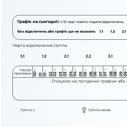
АТ «Укрзалізниця»
ПрАТ «Львівоблене
Графік на сьогодні
0 з 12 черг мають години відключень.
Без відключень або графік ще не вказано:
1.1
1.2
2.1
Черга відключення світла:
1.1
1.2
2.1
2.2
3.1
Часові
0
-
0
0
0
-
0
0
-
0
0
-
0
0
-
0
0
-
0
0
-
0
0
-
0
0
1
-
0
проміжки
3
4
5
6
6
7
7
8
8
9
2
2
3
4
5
1
Очікуємо на погодинні графіки або
Світло є
Світла немає