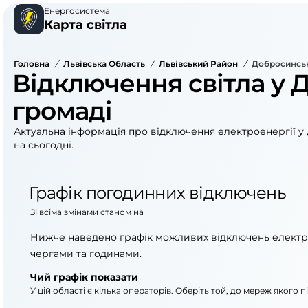
Енергосистема
Карта світла
Головна
/
Львівська Область
/
Львівський Район
/
Добросинськ
Відключення світла у 
громаді
Актуальна інформація про відключення електроенергії у
на сьогодні.
Графік погодинних відключень
Зі всіма змінами станом на
Нижче наведено графік можливих відключень електр
чергами та годинами.
Чий графік показати
У цій області є кілька операторів. Оберіть той, до мереж якого 