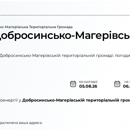
о-Магерівська Територіальна Громада
Добросинсько-Магерівсь
 Добросинсько-Магерівській територіальній громаді: погоди
на сьогодні
на 
05.08.26
06
оенергії у
Добросинсько-Магерівській територіальній гро
підключена ваша адреса.