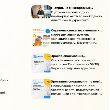
української енергосистеми під
час постійних атак ворога.
Підтримка міжнародних
Підтримка міжнародних
партнерів для стійкості
партнерів є життєво необхідною
енергосистеми
для стійкості української
енергосистеми під час постійних
ворожих атак і підготовки до
Серпнева спека: як зменшити
наступної зими.
Серпнева спека суттєво
навантаження
збільшила навантаження на
енергосистему. Енергетики
відновлюють мережі після атак і
прискорюють ремонти, просять
ощадливо споживати.
Зросло споживання,
Споживання електроенергії
знеструмлення через негоду й
зросло на 2% (станом на 09:30).
атаки
Через негоду знеструмлені
понад 70 населених пунктів.
Обмежте потужні
одини,
електроприлади вдень.
Зростання споживання та нові
Споживання електроенергії
знеструмлення
зростає: радять користуватися
ді.
потужними електроприладами з
10:00 до 16:00 та ощадливо з 17:00
до 23:00. Унаслідок ударів
можливі нові знеструмлення в
кількох областях.