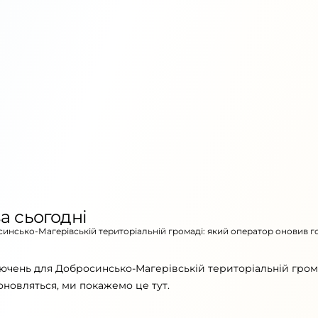
а сьогодні
осинсько-Магерівській територіальній громаді: який оператор оновив г
ючень для Добросинсько-Магерівській територіальній грома
оновляться, ми покажемо це тут.