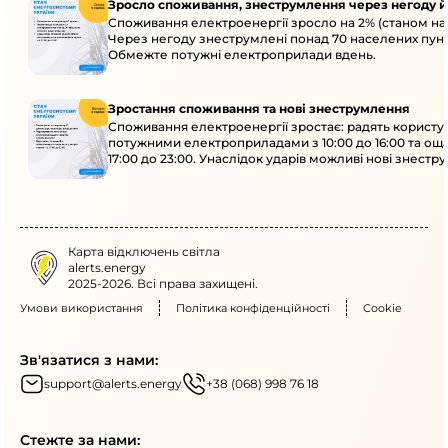
Зросло споживання, знеструмлення через негоду й
Споживання електроенергії зросло на 2% (станом на 
Через негоду знеструмлені понад 70 населених пунк
Обмежте потужні електроприлади вдень.
Зростання споживання та нові знеструмлення
Споживання електроенергії зростає: радять користу
потужними електроприладами з 10:00 до 16:00 та ощ
17:00 до 23:00. Унаслідок ударів можливі нові знестр
кількох областях.
Карта відключень світла
alerts.energy
2025-2026. Всі права захищені.
Умови використання
Політика конфіденційності
Cookie
Зв'язатися з нами:
support@alerts.energy
+38 (068) 998 76 18
Стежте за нами: