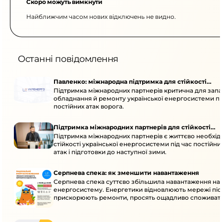
Скоро можуть вимкнути
Найближчим часом нових відключень не видно.
Останні повідомлення
Павленко: міжнародна підтримка для стійкості
Підтримка міжнародних партнерів критична для запа
енергосистеми
обладнання й ремонту української енергосистеми пі
постійних атак ворога.
Підтримка міжнародних партнерів для стійкості
Підтримка міжнародних партнерів є життєво необхі
енергосистеми
стійкості української енергосистеми під час постійн
атак і підготовки до наступної зими.
Серпнева спека: як зменшити навантаження
Серпнева спека суттєво збільшила навантаження на
енергосистему. Енергетики відновлюють мережі післ
прискорюють ремонти, просять ощадливо споживат