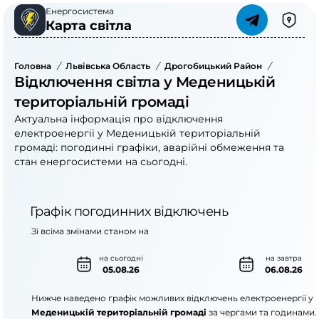
Енергосистема
Карта світла
Головна
/
Львівська Область
/
Дрогобицький Район
/
Медениць
Відключення світла у Меденицькій
територіальній громаді
Актуальна інформація про відключення
електроенергії у Меденицькій територіальній
громаді: погодинні графіки, аварійні обмеження та
стан енергосистеми на сьогодні.
Графік погодинних відключень
Зі всіма змінами станом на
на сьогодні
на завтра
05.08.26
06.08.26
Нижче наведено графік можливих відключень електроенергії у
Меденицькій територіальній громаді
за чергами та годинами.