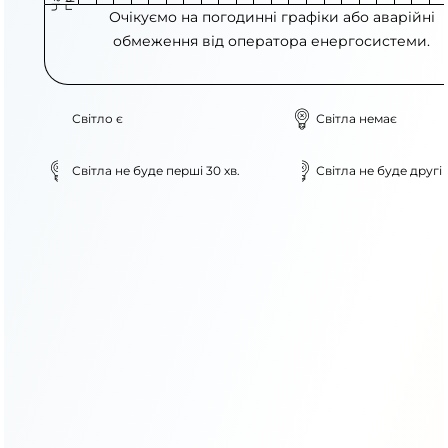
Очікуємо на погодинні графіки або аварійні
обмеження від оператора енергосистеми.
Світло є
Світла немає
Світла не буде перші 30 хв.
Світла не буде другі 