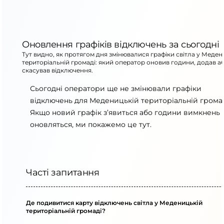
Оновлення графіків відключень за сьогодні
Тут видно, як протягом дня змінювалися графіки світла у Меден
територіальній громаді: який оператор оновив години, додав а
скасував відключення.
Сьогодні оператори ще не змінювали графіки
відключень для Меденицькій територіальній громад
Якщо новий графік з’явиться або години вимкнень
оновляться, ми покажемо це тут.
Часті запитання
Де подивитися карту відключень світла у Меденицькій
територіальній громаді?