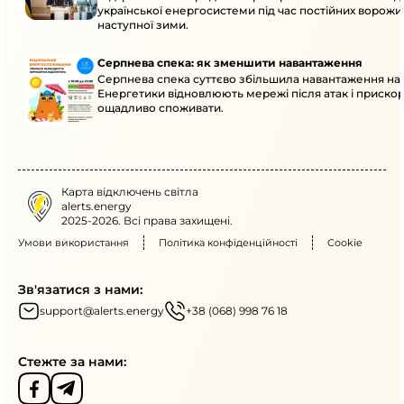
української енергосистеми під час постійних ворожих
наступної зими.
Серпнева спека: як зменшити навантаження
Серпнева спека суттєво збільшила навантаження на
Енергетики відновлюють мережі після атак і приско
ощадливо споживати.
Карта відключень світла
alerts.energy
2025-2026. Всі права захищені.
Умови використання
Політика конфіденційності
Cookie
Зв'язатися з нами:
support@alerts.energy
+38 (068) 998 76 18
Стежте за нами: