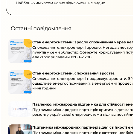
Найближчим часом нових відключень не видно.
Останні повідомлення
Стан енергосистеми: зросло споживання через нег
Споживання електроенергії зросло. Негода знестру
пунктів у семи областях. Обмежте користування по
електроприладами 10:00–23:00.
Стан енергосистеми: споживання зростає
Споживання електроенергії продовжує зростати. З 10
ощадливе енергоспоживання, а енергоємні процеси
нічні години.
Павленко: міжнародна підтримка для стійкості ен
Підтримка міжнародних партнерів критична для запа
ремонту української енергосистеми під час постійних
Підтримка міжнародних партнерів для стійкості е
Підтримка міжнародних партнерів є життєво необхідн