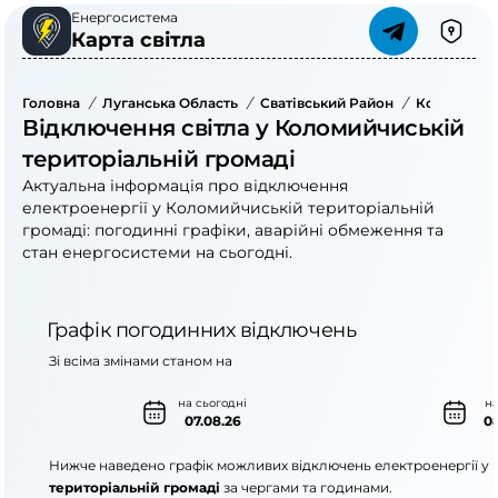
Енергосистема
Карта світла
Головна
/
Луганська Область
/
Сватівський Район
/
Коломийчис
Відключення світла у Коломийчиській
територіальній громаді
Актуальна інформація про відключення
електроенергії у Коломийчиській територіальній
громаді: погодинні графіки, аварійні обмеження та
стан енергосистеми на сьогодні.
Графік погодинних відключень
Зі всіма змінами станом на
на сьогодні
на
07.08.26
08
Нижче наведено графік можливих відключень електроенергії у
територіальній громаді
за чергами та годинами.