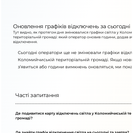
Оновлення графіків відключень за сьогодні
Тут видно, як протягом дня змінювалися графіки світла у Колом
територіальній громаді: який оператор оновив години, додав а
відключення.
Сьогодні оператори ще не змінювали графіки відк
Коломийчиській територіальній громаді. Якщо нов
з’явиться або години вимкнень оновляться, ми пока
Часті запитання
Де подивитися карту відключень світла у Коломийчиській те
громаді?
Де знайти графік відключення світла на сьогодні та завтра?