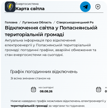
Енергосистема
Карта світла
Головна
/
Луганська Область
/
Сіверськодонецький Район
/
По
Відключення світла у Попаснянській
територіальній громаді
Актуальна інформація про відключення
електроенергії у Попаснянській територіальній
громаді: погодинні графіки, аварійні обмеження та
стан енергосистеми на сьогодні.
Графік погодинних відключень
Зі всіма змінами станом на
на сьогодні
на
08.08.26
09
Нижче наведено графік можливих відключень електроенергії у
територіальній громаді
за чергами та годинами.