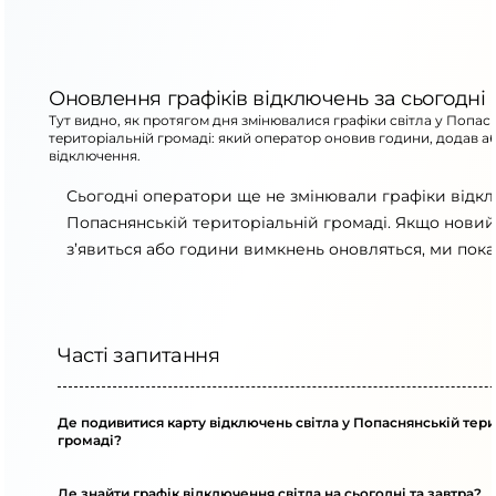
Оновлення графіків відключень за сьогодні
Тут видно, як протягом дня змінювалися графіки світла у Попас
територіальній громаді: який оператор оновив години, додав а
відключення.
Сьогодні оператори ще не змінювали графіки відк
Попаснянській територіальній громаді. Якщо новий
з’явиться або години вимкнень оновляться, ми пока
Часті запитання
Де подивитися карту відключень світла у Попаснянській тери
громаді?
Де знайти графік відключення світла на сьогодні та завтра?