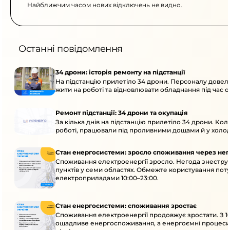
Найближчим часом нових відключень не видно.
Останні повідомлення
34 дрони: історія ремонту на підстанції
На підстанцію прилетіло 34 дрони. Персоналу довел
жити на роботі та відновлювати обладнання під час ок
Ремонт підстанції: 34 дрони та окупація
За кілька днів на підстанцію прилетіло 34 дрони. Кол
роботі, працювали під проливними дощами й у холод
Стан енергосистеми: зросло споживання через нег
Споживання електроенергії зросло. Негода знестру
пунктів у семи областях. Обмежте користування по
електроприладами 10:00–23:00.
Стан енергосистеми: споживання зростає
Споживання електроенергії продовжує зростати. З 10
ощадливе енергоспоживання, а енергоємні процеси