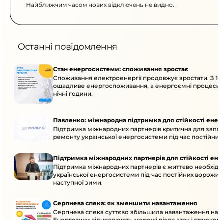
Найближчим часом нових відключень не видно.
Останні повідомлення
Стан енергосистеми: споживання зростає
Споживання електроенергії продовжує зростати. З 10
ощадливе енергоспоживання, а енергоємні процеси
нічні години.
Павленко: міжнародна підтримка для стійкості ен
Підтримка міжнародних партнерів критична для запа
ремонту української енергосистеми під час постійних
Підтримка міжнародних партнерів для стійкості е
Підтримка міжнародних партнерів є життєво необхідн
української енергосистеми під час постійних ворожих
наступної зими.
Серпнева спека: як зменшити навантаження
Серпнева спека суттєво збільшила навантаження на
Енергетики відновлюють мережі після атак і приско