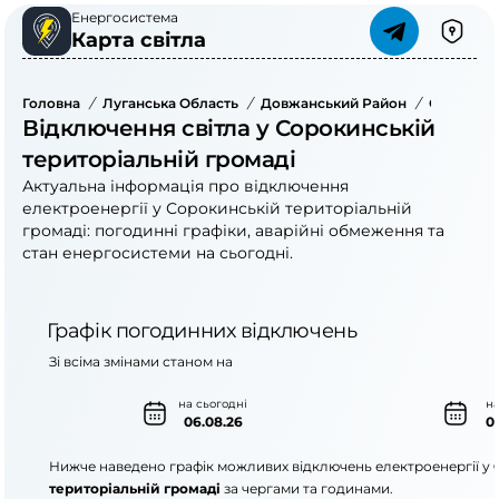
Енергосистема
Карта світла
Головна
/
Луганська Область
/
Довжанський Район
/
Сорокинс
Відключення світла у Сорокинській
територіальній громаді
Актуальна інформація про відключення
електроенергії у Сорокинській територіальній
громаді: погодинні графіки, аварійні обмеження та
стан енергосистеми на сьогодні.
Графік погодинних відключень
Зі всіма змінами станом на
на сьогодні
на
06.08.26
0
Нижче наведено графік можливих відключень електроенергії у
територіальній громаді
за чергами та годинами.