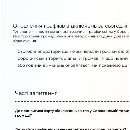
Оновлення графіків відключень за сьогодні
Тут видно, як протягом дня змінювалися графіки світла у Сорок
територіальній громаді: який оператор оновив години, додав а
відключення.
Сьогодні оператори ще не змінювали графіки відк
Сорокинській територіальній громаді. Якщо новий г
або години вимкнень оновляться, ми покажемо це т
Часті запитання
Де подивитися карту відключень світла у Сорокинській терит
громаді?
Де знайти графік відключення світла на сьогодні та завтра?