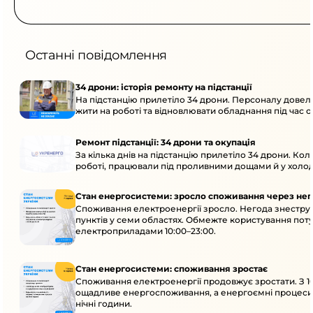
Останні повідомлення
34 дрони: історія ремонту на підстанції
На підстанцію прилетіло 34 дрони. Персоналу довел
жити на роботі та відновлювати обладнання під час ок
Ремонт підстанції: 34 дрони та окупація
За кілька днів на підстанцію прилетіло 34 дрони. Кол
роботі, працювали під проливними дощами й у холод
Стан енергосистеми: зросло споживання через нег
Споживання електроенергії зросло. Негода знестру
пунктів у семи областях. Обмежте користування по
електроприладами 10:00–23:00.
Стан енергосистеми: споживання зростає
Споживання електроенергії продовжує зростати. З 10
ощадливе енергоспоживання, а енергоємні процеси
нічні години.