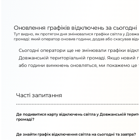
Оновлення графіків відключень за сьогодні
Тут видно, як протягом дня змінювалися графіки світла у Довжа
громаді: який оператор оновив години, додав або скасував від
Сьогодні оператори ще не змінювали графіки відк
Довжанській територіальній громаді. Якщо новий гр
або години вимкнень оновляться, ми покажемо це т
Часті запитання
Де подивитися карту відключень світла у Довжанській терит
громаді?
Де знайти графік відключення світла на сьогодні та завтра?