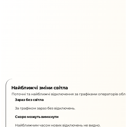
Найближчі зміни світла
Поточні та найближчі відключення за графіками операторів обла
Зараз без світла
За графіком зараз без відключень.
Скоро можуть вимкнути
Найближчим часом нових відключень не видно.