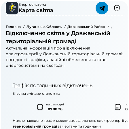
Енергосистема
Карта світла
Головна
/
Луганська Область
/
Довжанський Район
/
Довжансь
Відключення світла у Довжанській
територіальній громаді
Актуальна інформація про відключення
електроенергії у Довжанській територіальній громаді:
погодинні графіки, аварійні обмеження та стан
енергосистеми на сьогодні.
Графік погодинних відключень
Зі всіма змінами станом на
на сьогодні
на
07.08.26
08
Нижче наведено графік можливих відключень електроенергії у
територіальній громаді
за чергами та годинами.