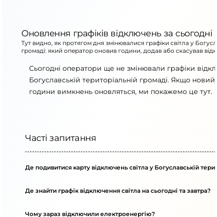
Оновлення графіків відключень за сьогодні
Тут видно, як протягом дня змінювалися графіки світла у Богус
громаді: який оператор оновив години, додав або скасував від
Сьогодні оператори ще не змінювали графіки відк
Богуславській територіальній громаді. Якщо новий 
години вимкнень оновляться, ми покажемо це тут.
Часті запитання
Де подивитися карту відключень світла у Богуславській тери
Де знайти графік відключення світла на сьогодні та завтра?
Чому зараз відключили електроенергію?