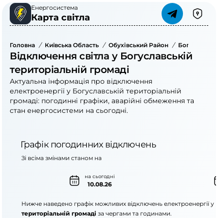
Енергосистема
Карта світла
Головна
/
Київська Область
/
Обухівський Район
/
Богуславськ
Відключення світла у Богуславській
територіальній громаді
Актуальна інформація про відключення
електроенергії у Богуславській територіальній
громаді: погодинні графіки, аварійні обмеження та
стан енергосистеми на сьогодні.
Графік погодинних відключень
Зі всіма змінами станом на
на сьогодні
10.08.26
Нижче наведено графік можливих відключень електроенергії у
територіальній громаді
за чергами та годинами.