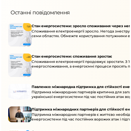
Останні повідомлення
Стан енергосистеми: зросло споживання через нег
Споживання електроенергії зросло. Негода знеструм
семи областях. Обмежте користування потужними ел
Стан енергосистеми: споживання зростає
Споживання електроенергії продовжує зростати. З 1
енергоспоживання, а енергоємні процеси просять пе
Павленко: міжнародна підтримка для стійкості ен
Підтримка міжнародних партнерів критична для запа
української енергосистеми під час постійних атак вор
Підтримка міжнародних партнерів для стійкості е
Підтримка міжнародних партнерів є життєво необхідн
енергосистеми під час постійних ворожих атак і підг