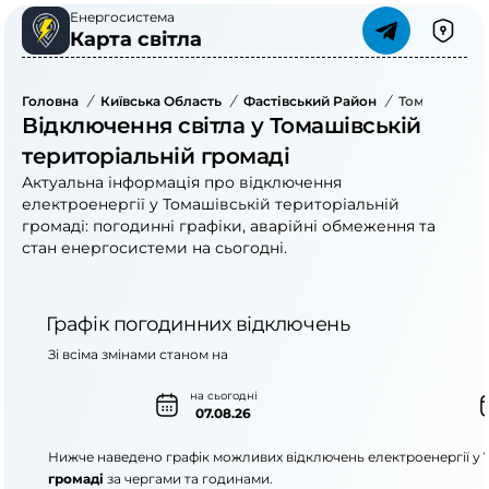
Енергосистема
Карта світла
Головна
/
Київська Область
/
Фастівський Район
/
Томашівська
Відключення світла у Томашівській
територіальній громаді
Актуальна інформація про відключення
електроенергії у Томашівській територіальній
громаді: погодинні графіки, аварійні обмеження та
стан енергосистеми на сьогодні.
Графік погодинних відключень
Зі всіма змінами станом на
на сьогодні
07.08.26
Нижче наведено графік можливих відключень електроенергії у
громаді
за чергами та годинами.