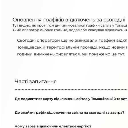
Оновлення графіків відключень за сьогодні
Тут видно, як протягом дня змінювалися графіки світла у Томаші
який оператор оновив години, додав або скасував відключення
Сьогодні оператори ще не змінювали графіки відк
Томашівській територіальній громаді. Якщо новий г
години вимкнень оновляться, ми покажемо це тут.
Часті запитання
Де подивитися карту відключень світла у Томашівській терит
Де знайти графік відключення світла на сьогодні та завтра?
Чому зараз відключили електроенергію?