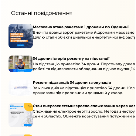
Останні повідомлення
Масована атака ракетами і дронами по Одещині
Вночі та вранці ворог ракетами й дронами масовано
Ціллю стали об’єкти цивільної енергетичної інфраст
34 дрони: історія ремонту на підстанції
На підстанцію прилетіло 34 дрони. Персоналу довел
роботі та відновлювати обладнання під час окупації й
Ремонт підстанції: 34 дрони та окупація
За кілька днів на підстанцію прилетіло 34 дрони. Кол
працювали під проливними дощами й у холод.
Стан енергосистеми: зросло споживання через нег
Споживання електроенергії зросло. Негода знеструм
семи областях. Обмежте користування потужними ел