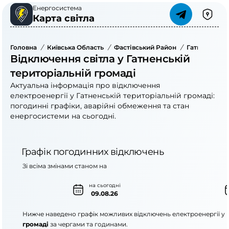
Енергосистема
Карта світла
Головна
/
Київська Область
/
Фастівський Район
/
Гатненська 
Відключення світла у Гатненській
територіальній громаді
Актуальна інформація про відключення
електроенергії у Гатненській територіальній громаді:
погодинні графіки, аварійні обмеження та стан
енергосистеми на сьогодні.
Графік погодинних відключень
Зі всіма змінами станом на
на сьогодні
09.08.26
Нижче наведено графік можливих відключень електроенергії у
громаді
за чергами та годинами.