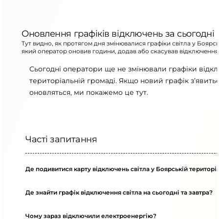
Оновлення графіків відключень за сьогодні
Тут видно, як протягом дня змінювалися графіки світла у Боярсь
який оператор оновив години, додав або скасував відключення
Сьогодні оператори ще не змінювали графіки відкл
територіальній громаді. Якщо новий графік з’явит
оновляться, ми покажемо це тут.
Часті запитання
Де подивитися карту відключень світла у Боярській територі
Де знайти графік відключення світла на сьогодні та завтра?
Чому зараз відключили електроенергію?