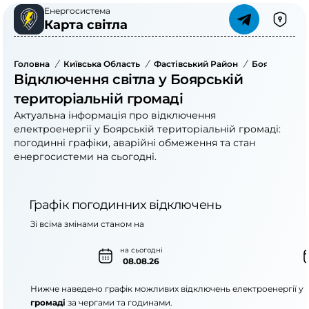
Енергосистема
Карта світла
Головна
/
Київська Область
/
Фастівський Район
/
Боярська Те
Відключення світла у Боярській
територіальній громаді
Актуальна інформація про відключення
електроенергії у Боярській територіальній громаді:
погодинні графіки, аварійні обмеження та стан
енергосистеми на сьогодні.
Графік погодинних відключень
Зі всіма змінами станом на
на сьогодні
08.08.26
Нижче наведено графік можливих відключень електроенергії у
громаді
за чергами та годинами.