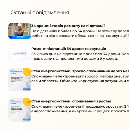
Останні повідомлення
34 дрони: історія ремонту на підстанції
На підстанцію прилетіло 34 дрони. Персоналу довел
роботі та відновлювати обладнання під час окупації й
Ремонт підстанції: 34 дрони та окупація
За кілька днів на підстанцію прилетіло 34 дрони. Кол
працювали під проливними дощами й у холод.
Стан енергосистеми: зросло споживання через нег
Споживання електроенергії зросло. Негода знеструм
семи областях. Обмежте користування потужними ел
Стан енергосистеми: споживання зростає
Споживання електроенергії продовжує зростати. З 1
енергоспоживання, а енергоємні процеси просять пе