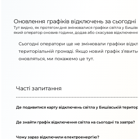
Оновлення графіків відключень за сьогодні
Тут видно, як протягом дня змінювалися графіки світла у Бишівс
який оператор оновив години, додав або скасував відключення
Сьогодні оператори ще не змінювали графіки відк
територіальній громаді. Якщо новий графік з’явит
оновляться, ми покажемо це тут.
Часті запитання
Де подивитися карту відключень світла у Бишівській територ
Де знайти графік відключення світла на сьогодні та завтра?
Чому зараз відключили електроенергію?