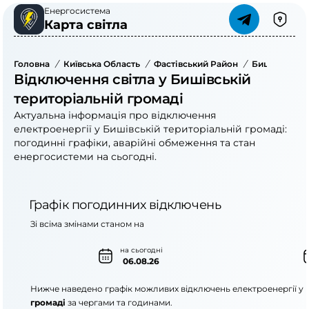
Енергосистема
Карта світла
Головна
/
Київська Область
/
Фастівський Район
/
Бишівська Т
Відключення світла у Бишівській
територіальній громаді
Актуальна інформація про відключення
електроенергії у Бишівській територіальній громаді:
погодинні графіки, аварійні обмеження та стан
енергосистеми на сьогодні.
Графік погодинних відключень
Зі всіма змінами станом на
на сьогодні
06.08.26
Нижче наведено графік можливих відключень електроенергії у
громаді
за чергами та годинами.