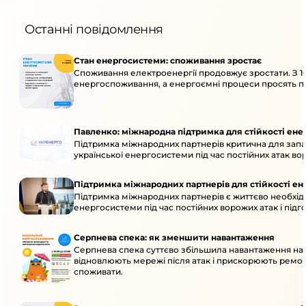
Останні повідомлення
Стан енергосистеми: споживання зростає
Споживання електроенергії продовжує зростати. З 1
енергоспоживання, а енергоємні процеси просять пе
Павленко: міжнародна підтримка для стійкості ен
Підтримка міжнародних партнерів критична для запа
української енергосистеми під час постійних атак вор
Підтримка міжнародних партнерів для стійкості е
Підтримка міжнародних партнерів є життєво необхідн
енергосистеми під час постійних ворожих атак і підг
Серпнева спека: як зменшити навантаження
Серпнева спека суттєво збільшила навантаження на
відновлюють мережі після атак і прискорюють ремо
споживати.