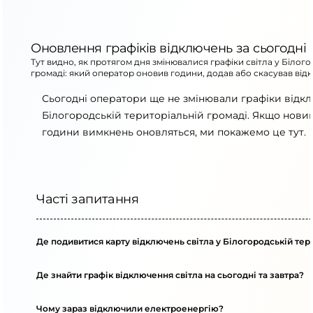
Оновлення графіків відключень за сьогодні
Тут видно, як протягом дня змінювалися графіки світла у Білог
громаді: який оператор оновив години, додав або скасував від
Сьогодні оператори ще не змінювали графіки відк
Білогородській територіальній громаді. Якщо новий
години вимкнень оновляться, ми покажемо це тут.
Часті запитання
Де подивитися карту відключень світла у Білогородській тер
Де знайти графік відключення світла на сьогодні та завтра?
Чому зараз відключили електроенергію?