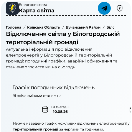
Енергосистема
Карта світла
Головна
/
Київська Область
/
Бучанський Район
/
Білогородськ
Відключення світла у Білогородській
територіальній громаді
Актуальна інформація про відключення
електроенергії у Білогородській територіальній
громаді: погодинні графіки, аварійні обмеження та
стан енергосистеми на сьогодні.
Графік погодинних відключень
Зі всіма змінами станом на
на сьогодні
10.08.26
Нижче наведено графік можливих відключень електроенергії у
територіальній громаді
за чергами та годинами.