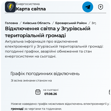
Енергосистема
Карта світла
Головна
/
Київська Область
/
Броварський Район
/
Згурівська 
Відключення світла у Згурівській
територіальній громаді
Актуальна інформація про відключення
електроенергії у Згурівській територіальній громаді:
погодинні графіки, аварійні обмеження та стан
енергосистеми на сьогодні.
Графік погодинних відключень
Зі всіма змінами станом на
на сьогодні
07.08.26
Нижче наведено графік можливих відключень електроенергії у
громаді
за чергами та годинами.