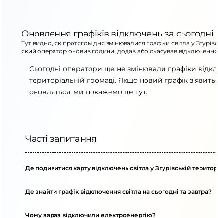
Оновлення графіків відключень за сьогодні
Тут видно, як протягом дня змінювалися графіки світла у Згурівс
який оператор оновив години, додав або скасував відключення
Сьогодні оператори ще не змінювали графіки відкл
територіальній громаді. Якщо новий графік з’явит
оновляться, ми покажемо це тут.
Часті запитання
Де подивитися карту відключень світла у Згурівській територ
Де знайти графік відключення світла на сьогодні та завтра?
Чому зараз відключили електроенергію?