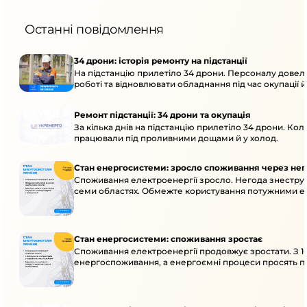
Останні повідомлення
34 дрони: історія ремонту на підстанції
На підстанцію прилетіло 34 дрони. Персоналу довел
роботі та відновлювати обладнання під час окупації й
Ремонт підстанції: 34 дрони та окупація
За кілька днів на підстанцію прилетіло 34 дрони. Кол
працювали під проливними дощами й у холод.
Стан енергосистеми: зросло споживання через нег
Споживання електроенергії зросло. Негода знеструм
семи областях. Обмежте користування потужними ел
Стан енергосистеми: споживання зростає
Споживання електроенергії продовжує зростати. З 1
енергоспоживання, а енергоємні процеси просять пе