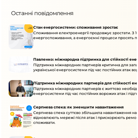
Останні повідомлення
Стан енергосистеми: споживання зростає
Споживання електроенергії продовжує зростати. З 1
енергоспоживання, а енергоємні процеси просять пе
Павленко: міжнародна підтримка для стійкості ен
Підтримка міжнародних партнерів критична для запа
української енергосистеми під час постійних атак вор
Підтримка міжнародних партнерів для стійкості е
Підтримка міжнародних партнерів є життєво необхідн
енергосистеми під час постійних ворожих атак і підг
Серпнева спека: як зменшити навантаження
Серпнева спека суттєво збільшила навантаження на
відновлюють мережі після атак і прискорюють ремо
споживати.