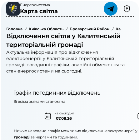
Енергосистема
Карта світла
Головна
/
Київська Область
/
Броварський Район
/
Калитянська
Відключення світла у Калитянській
територіальній громаді
Актуальна інформація про відключення
електроенергії у Калитянській територіальній
громаді: погодинні графіки, аварійні обмеження та
стан енергосистеми на сьогодні.
Графік погодинних відключень
Зі всіма змінами станом на
на сьогодні
07.08.26
Нижче наведено графік можливих відключень електроенергії у
громаді
за чергами та годинами.