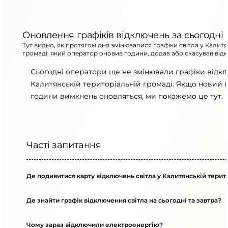
Оновлення графіків відключень за сьогодні
Тут видно, як протягом дня змінювалися графіки світла у Калит
громаді: який оператор оновив години, додав або скасував від
Сьогодні оператори ще не змінювали графіки відк
Калитянській територіальній громаді. Якщо новий г
години вимкнень оновляться, ми покажемо це тут.
Часті запитання
Де подивитися карту відключень світла у Калитянській терит
Де знайти графік відключення світла на сьогодні та завтра?
Чому зараз відключили електроенергію?