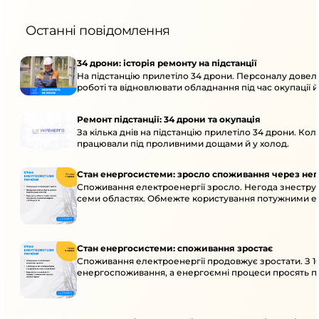
Останні повідомлення
34 дрони: історія ремонту на підстанції
На підстанцію прилетіло 34 дрони. Персоналу довел
роботі та відновлювати обладнання під час окупації й
Ремонт підстанції: 34 дрони та окупація
За кілька днів на підстанцію прилетіло 34 дрони. Кол
працювали під проливними дощами й у холод.
Стан енергосистеми: зросло споживання через нег
Споживання електроенергії зросло. Негода знеструм
семи областях. Обмежте користування потужними ел
Стан енергосистеми: споживання зростає
Споживання електроенергії продовжує зростати. З 1
енергоспоживання, а енергоємні процеси просять пе