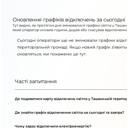
Оновлення графіків відключень за сьогодні
Тут видно, як протягом дня змінювалися графіки світла у Ташанс
який оператор оновив години, додав або скасував відключення
Сьогодні оператори ще не змінювали графіки відк
територіальній громаді. Якщо новий графік з’явит
оновляться, ми покажемо це тут.
Часті запитання
Де подивитися карту відключень світла у Ташанській територ
Де знайти графік відключення світла на сьогодні та завтра?
Чому зараз відключили електроенергію?