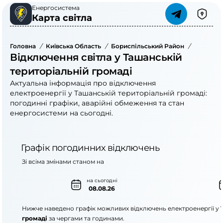
Енергосистема
Карта світла
Головна
/
Київська Область
/
Бориспільський Район
/
Ташанськ
Відключення світла у Ташанській
територіальній громаді
Актуальна інформація про відключення
електроенергії у Ташанській територіальній громаді:
погодинні графіки, аварійні обмеження та стан
енергосистеми на сьогодні.
Графік погодинних відключень
Зі всіма змінами станом на
на сьогодні
08.08.26
Нижче наведено графік можливих відключень електроенергії у
громаді
за чергами та годинами.