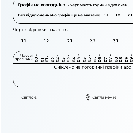
Графік на сьогодні
0 з 12 черг мають години відключень.
Без відключень або графік ще не вказано:
1.1
1.2
2.1
Черга відключення світла:
1.1
1.2
2.1
2.2
3.1
Часові
0
-
0
0
0
-
0
0
-
0
0
-
0
0
-
0
0
-
0
0
-
0
0
-
0
0
1
-
0
проміжки
3
4
5
6
6
7
7
8
8
9
2
2
3
4
5
1
Очікуємо на погодинні графіки або
Світло є
Світла немає