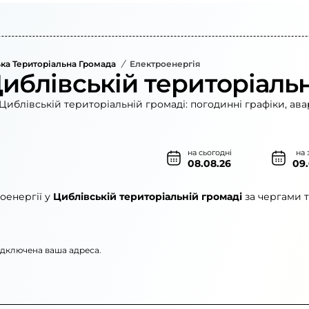
ка Територіальна Громада
/
Електроенергія
Циблівській територіаль
Циблівській територіальній громаді: погодинні графіки, ава
на сьогодні
на 
08.08.26
09
оенергії у
Циблівській територіальній громаді
за чергами т
підключена ваша адреса.
 регіональні електромережі»