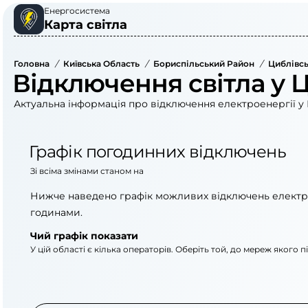
Енергосистема
Карта світла
Головна
/
Київська Область
/
Бориспільський Район
/
Циблівсь
Відключення світла у 
Актуальна інформація про відключення електроенергії у 
Графік погодинних відключень
Зі всіма змінами станом на
Нижче наведено графік можливих відключень електр
годинами.
Чий графік показати
У цій області є кілька операторів. Оберіть той, до мереж якого 
АТ «Укрзалізниця»
ПрАТ «ДТЕК Київські