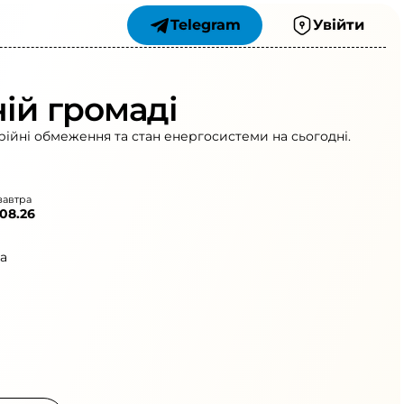
Telegram
Увійти
ній громаді
рійні обмеження та стан енергосистеми на сьогодні.
завтра
.08.26
а