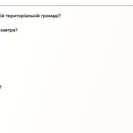
ій територіальній громаді?
 завтра?
?