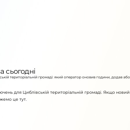
а сьогодні
вській територіальній громаді: який оператор оновив години, додав аб
ючень для Циблівській територіальній громаді. Якщо новий
жемо це тут.