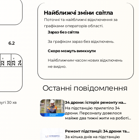
Найближчі зміни світла
Поточні та найближчі відключення за
графіками операторів області.
Зараз без світла
За графіком зараз без відключень.
6.2
Скоро можуть вимкнути
Найближчим часом нових відключень
2
-
2
2
-
2
3
4
2
2
3
не видно.
Останні повідомлення
угі 30 хв
34 дрони: історія ремонту на
На підстанцію прилетіло 34
підстанції
дрони. Персоналу довелося
майже два тижні жити на роботі
та відновлювати обладнання під
час окупації й негоди.
Ремонт підстанції: 34 дрони та
За кілька днів на підстанцію
окупація