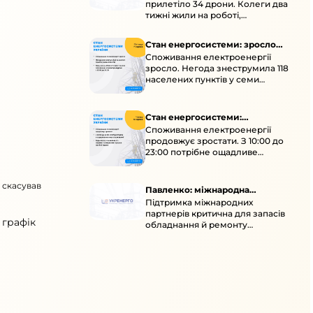
прилетіло 34 дрони. Колеги два
тижні жили на роботі,
працювали під проливними
дощами й у холод.
Стан енергосистеми: зросло
Споживання електроенергії
споживання через негоду
зросло. Негода знеструмила 118
населених пунктів у семи
областях. Обмежте
користування потужними
електроприладами 10:00–23:00.
Стан енергосистеми:
Споживання електроенергії
споживання зростає
продовжує зростати. З 10:00 до
23:00 потрібне ощадливе
енергоспоживання, а
енергоємні процеси просять
о скасував
перенести на нічні години.
Павленко: міжнародна
Підтримка міжнародних
підтримка для стійкості
партнерів критична для запасів
енергосистеми
 графік
обладнання й ремонту
української енергосистеми під
час постійних атак ворога.