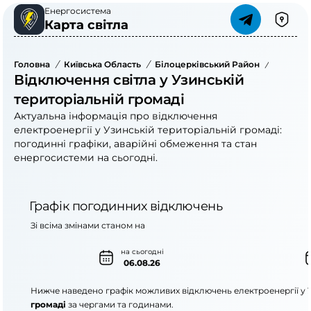
Енергосистема
Карта світла
Головна
/
Київська Область
/
Білоцерківський Район
/
Узинськ
Відключення світла у Узинській
територіальній громаді
Актуальна інформація про відключення
електроенергії у Узинській територіальній громаді:
погодинні графіки, аварійні обмеження та стан
енергосистеми на сьогодні.
Графік погодинних відключень
Зі всіма змінами станом на
на сьогодні
06.08.26
Нижче наведено графік можливих відключень електроенергії у
громаді
за чергами та годинами.