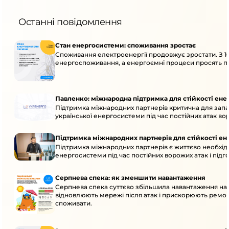
Останні повідомлення
Стан енергосистеми: споживання зростає
Споживання електроенергії продовжує зростати. З 1
енергоспоживання, а енергоємні процеси просять пе
Павленко: міжнародна підтримка для стійкості ен
Підтримка міжнародних партнерів критична для запа
української енергосистеми під час постійних атак вор
Підтримка міжнародних партнерів для стійкості е
Підтримка міжнародних партнерів є життєво необхідн
енергосистеми під час постійних ворожих атак і підг
Серпнева спека: як зменшити навантаження
Серпнева спека суттєво збільшила навантаження на
відновлюють мережі після атак і прискорюють ремо
споживати.