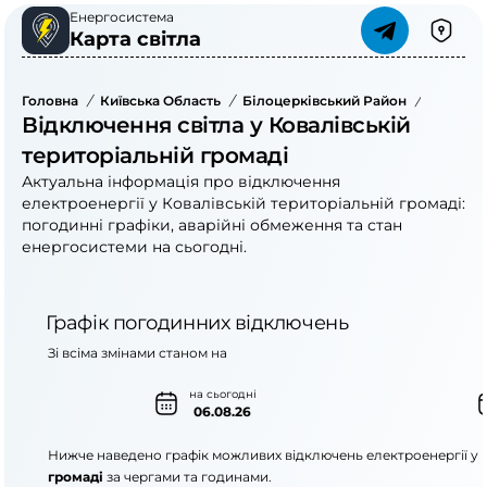
Енергосистема
Карта світла
Головна
/
Київська Область
/
Білоцерківський Район
/
Ковалів
Відключення світла у Ковалівській
територіальній громаді
Актуальна інформація про відключення
електроенергії у Ковалівській територіальній громаді:
погодинні графіки, аварійні обмеження та стан
енергосистеми на сьогодні.
Графік погодинних відключень
Зі всіма змінами станом на
на сьогодні
06.08.26
Нижче наведено графік можливих відключень електроенергії у
громаді
за чергами та годинами.