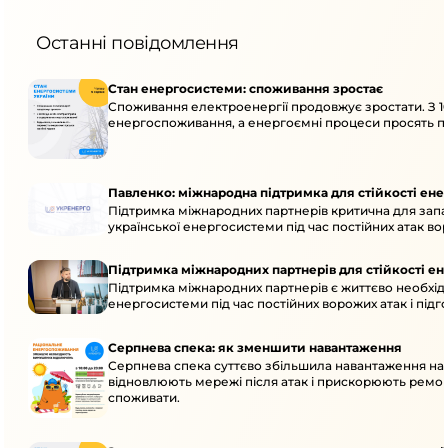
Останні повідомлення
Стан енергосистеми: споживання зростає
Споживання електроенергії продовжує зростати. З 1
енергоспоживання, а енергоємні процеси просять пе
Павленко: міжнародна підтримка для стійкості ен
Підтримка міжнародних партнерів критична для запа
української енергосистеми під час постійних атак вор
Підтримка міжнародних партнерів для стійкості е
Підтримка міжнародних партнерів є життєво необхідн
енергосистеми під час постійних ворожих атак і підг
Серпнева спека: як зменшити навантаження
Серпнева спека суттєво збільшила навантаження на
відновлюють мережі після атак і прискорюють ремо
споживати.