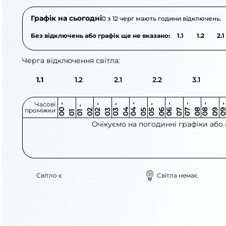
Графік на сьогодні
0 з 12 черг мають години відключень.
Без відключень або графік ще не вказано:
1.1
1.2
2.1
Черга відключення світла:
1.1
1.2
2.1
2.2
3.1
Часові
0
-
0
0
0
-
0
0
-
0
0
-
0
0
-
0
0
-
0
0
-
0
0
-
0
0
1
-
0
проміжки
3
4
5
6
6
7
7
8
8
9
2
2
3
4
5
1
Очікуємо на погодинні графіки або
Світло є
Світла немає