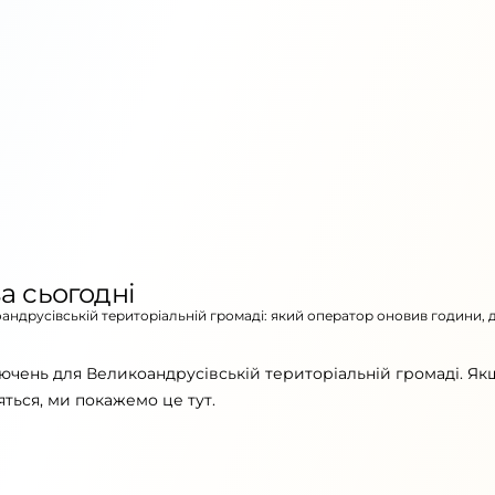
а сьогодні
оандрусівській територіальній громаді: який оператор оновив години, 
ючень для Великоандрусівській територіальній громаді. Як
ться, ми покажемо це тут.