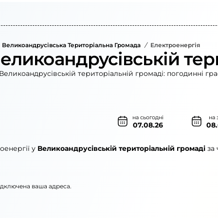
Великоандрусівська Територіальна Громада
/
Електроенергія
Великоандрусівській тер
Великоандрусівській територіальній громаді: погодинні гра
на сьогодні
на 
07.08.26
08
оенергії у
Великоандрусівській територіальній громаді
за 
підключена ваша адреса.
ленерго»