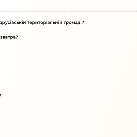
друсівській територіальній громаді?
 завтра?
?