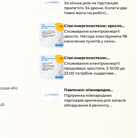
За кілька днів на підстанцію
окупація
прилетіло 34 дрони. Колеги два
тижні жили на роботі,
працювали під проливними
дощами й у холод.
Стан енергосистеми: зросло
Споживання електроенергії
споживання через негоду
зросло. Негода знеструмила 118
населених пунктів у семи
областях. Обмежте
користування потужними
електроприладами 10:00–23:00.
Стан енергосистеми:
Споживання електроенергії
споживання зростає
продовжує зростати. З 10:00 до
23:00 потрібне ощадливе
енергоспоживання, а
енергоємні процеси просять
додав або
перенести на нічні години.
Павленко: міжнародна
Підтримка міжнародних
підтримка для стійкості
партнерів критична для запасів
енергосистеми
що
обладнання й ремонту
української енергосистеми під
час постійних атак ворога.