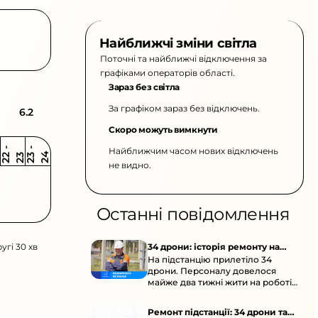
Найближчі зміни світла
Поточні та найближчі відключення за
графіками операторів області.
Зараз без світла
За графіком зараз без відключень.
6.2
Скоро можуть вимкнути
Найближчим часом нових відключень
2
-
2
2
-
2
3
4
2
2
3
не видно.
Останні повідомлення
угі 30 хв
34 дрони: історія ремонту на
На підстанцію прилетіло 34
підстанції
дрони. Персоналу довелося
майже два тижні жити на роботі
та відновлювати обладнання під
час окупації й негоди.
Ремонт підстанції: 34 дрони та