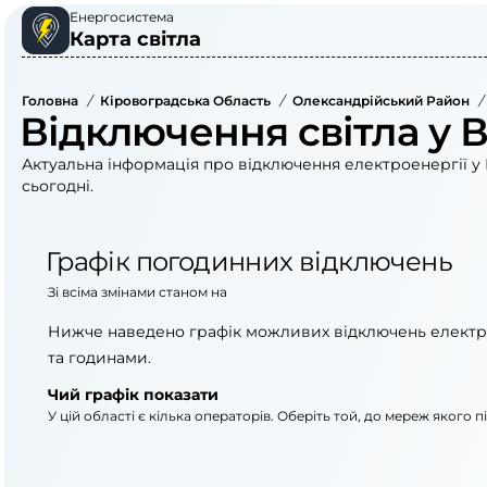
Енергосистема
Карта світла
Головна
/
Кіровоградська Область
/
Олександрійський Район
/
Відключення світла у 
Актуальна інформація про відключення електроенергії у 
сьогодні.
Графік погодинних відключень
Зі всіма змінами станом на
Нижче наведено графік можливих відключень електр
та годинами.
Чий графік показати
У цій області є кілька операторів. Оберіть той, до мереж якого 
АТ «Укрзалізниця»
ПрАТ «Кіровоградоб