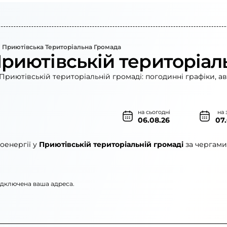
Приютівська Територіальна Громада
Приютівській територіал
Приютівській територіальній громаді: погодинні графіки, а
на сьогодні
на 
06.08.26
07
оенергії у
Приютівській територіальній громаді
за чергами
підключена ваша адреса.
ленерго»