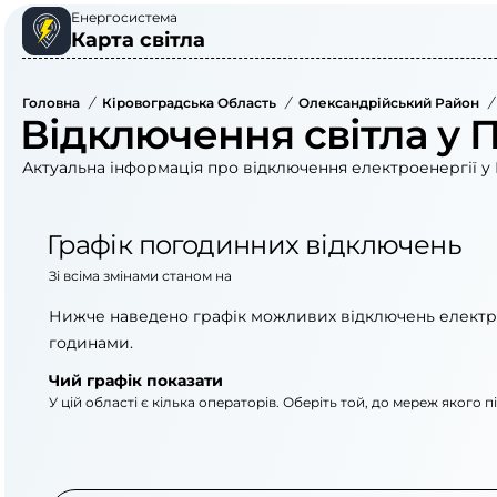
Енергосистема
Карта світла
Головна
/
Кіровоградська Область
/
Олександрійський Район
/
Відключення світла у 
Актуальна інформація про відключення електроенергії у 
Графік погодинних відключень
Зі всіма змінами станом на
Нижче наведено графік можливих відключень електр
годинами.
Чий графік показати
У цій області є кілька операторів. Оберіть той, до мереж якого 
АТ «Укрзалізниця»
ПрАТ «Кіровоградоб