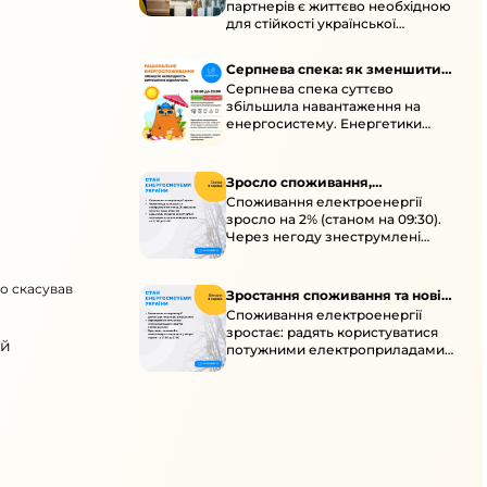
партнерів є життєво необхідною
енергосистеми
для стійкості української
енергосистеми під час постійних
ворожих атак і підготовки до
Серпнева спека: як зменшити
наступної зими.
Серпнева спека суттєво
навантаження
збільшила навантаження на
енергосистему. Енергетики
відновлюють мережі після атак і
прискорюють ремонти, просять
ощадливо споживати.
Зросло споживання,
Споживання електроенергії
знеструмлення через негоду й
зросло на 2% (станом на 09:30).
атаки
Через негоду знеструмлені
понад 70 населених пунктів.
Обмежте потужні
бо скасував
електроприлади вдень.
Зростання споживання та нові
Споживання електроенергії
знеструмлення
зростає: радять користуватися
ий
потужними електроприладами з
10:00 до 16:00 та ощадливо з 17:00
до 23:00. Унаслідок ударів
можливі нові знеструмлення в
кількох областях.