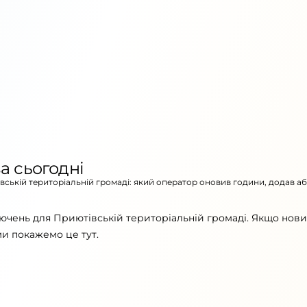
а сьогодні
івській територіальній громаді: який оператор оновив години, додав а
ючень для Приютівській територіальній громаді. Якщо нов
ми покажемо це тут.