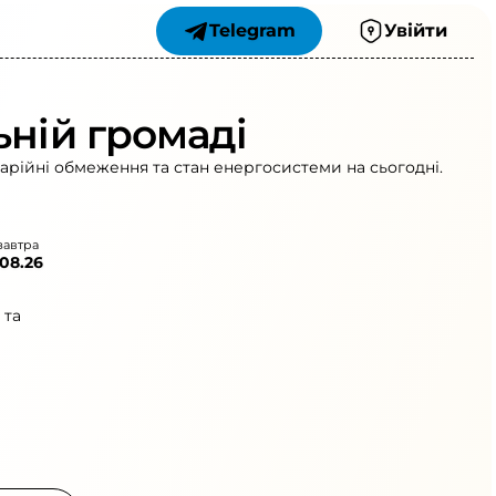
Telegram
Увійти
ьній громаді
варійні обмеження та стан енергосистеми на сьогодні.
завтра
.08.26
 та