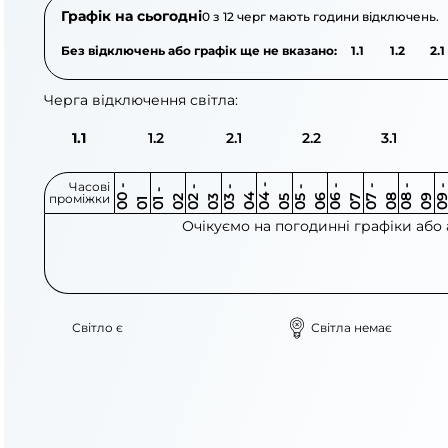
Графік на сьогодні
0 з 12 черг мають години відключень.
Без відключень або графік ще не вказано:
1.1
1.2
2.1
Черга відключення світла:
1.1
1.2
2.1
2.2
3.1
Часові
0
-
0
0
0
-
0
0
-
0
0
-
0
0
-
0
0
-
0
0
-
0
0
-
0
0
1
-
0
проміжки
3
4
5
6
6
7
7
8
8
9
2
2
3
4
5
1
Очікуємо на погодинні графіки або
Світло є
Світла немає