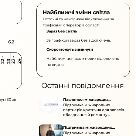
Найближчі зміни світла
Поточні та найближчі відключення за
графіками операторів області.
Зараз без світла
За графіком зараз без відключень.
6.2
Скоро можуть вимкнути
Найближчим часом нових відключень
2
-
2
2
-
2
3
4
2
2
3
не видно.
Останні повідомлення
угі 30 хв
Павленко: міжнародна
Підтримка міжнародних
підтримка для стійкості
партнерів критична для запасів
енергосистеми
обладнання й ремонту
української енергосистеми під
час постійних атак ворога.
Підтримка міжнародних
Підтримка міжнародних
партнерів для стійкості