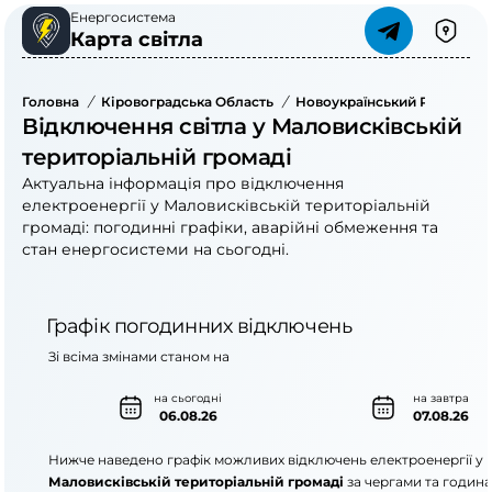
Енергосистема
Карта світла
Головна
/
Кіровоградська Область
/
Новоукраїнський Район
/
Відключення світла у Маловисківській
територіальній громаді
Актуальна інформація про відключення
електроенергії у Маловисківській територіальній
громаді: погодинні графіки, аварійні обмеження та
стан енергосистеми на сьогодні.
Графік погодинних відключень
Зі всіма змінами станом на
на сьогодні
на завтра
06.08.26
07.08.26
Нижче наведено графік можливих відключень електроенергії у
Маловисківській територіальній громаді
за чергами та година