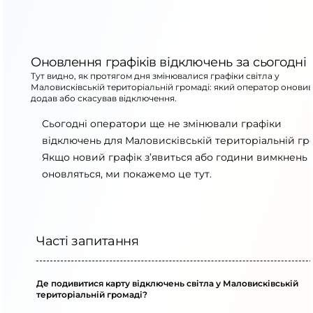
Оновлення графіків відключень за сьогодні
Тут видно, як протягом дня змінювалися графіки світла у
Маловисківській територіальній громаді: який оператор оновив
додав або скасував відключення.
Сьогодні оператори ще не змінювали графіки
відключень для Маловисківській територіальній гро
Якщо новий графік з’явиться або години вимкнень
оновляться, ми покажемо це тут.
Часті запитання
Де подивитися карту відключень світла у Маловисківській
територіальній громаді?