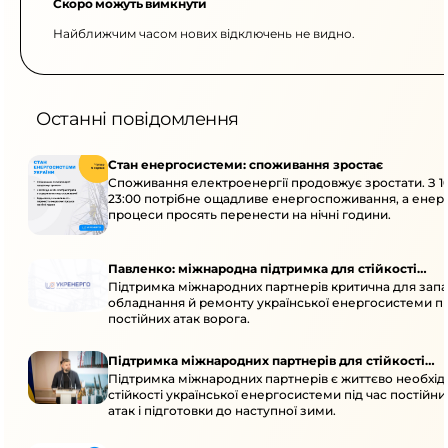
Скоро можуть вимкнути
Найближчим часом нових відключень не видно.
Останні повідомлення
Стан енергосистеми: споживання зростає
Споживання електроенергії продовжує зростати. З 1
23:00 потрібне ощадливе енергоспоживання, а енер
процеси просять перенести на нічні години.
Павленко: міжнародна підтримка для стійкості
Підтримка міжнародних партнерів критична для запа
енергосистеми
обладнання й ремонту української енергосистеми пі
постійних атак ворога.
Підтримка міжнародних партнерів для стійкості
Підтримка міжнародних партнерів є життєво необхі
енергосистеми
стійкості української енергосистеми під час постійн
атак і підготовки до наступної зими.