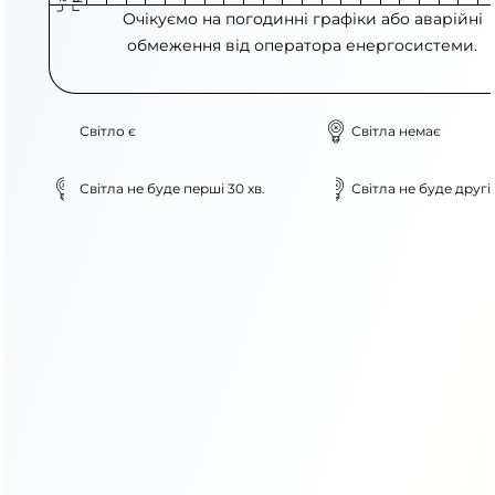
Очікуємо на погодинні графіки або аварійні
обмеження від оператора енергосистеми.
Світло є
Світла немає
Світла не буде перші 30 хв.
Світла не буде другі 