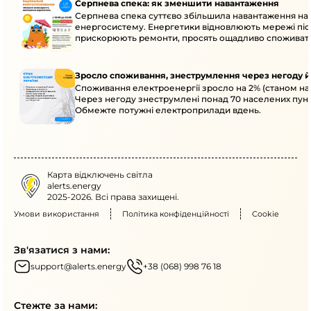
Серпнева спека: як зменшити навантаження
Серпнева спека суттєво збільшила навантаження на
енергосистему. Енергетики відновлюють мережі післ
прискорюють ремонти, просять ощадливо споживат
Зросло споживання, знеструмлення через негоду й
Споживання електроенергії зросло на 2% (станом на 
Через негоду знеструмлені понад 70 населених пунк
Обмежте потужні електроприлади вдень.
Карта відключень світла
alerts.energy
2025-2026. Всі права захищені.
Умови використання
Політика конфіденційності
Cookie
Зв'язатися з нами:
support@alerts.energy
+38 (068) 998 76 18
Стежте за нами: