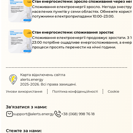
Стан енергосистеми: зросло споживання через нег
Споживання електроенергії зросло. Негода знеструм
населених пунктів у семи областях. Обмежте корист
потужними електроприладами 10:00–23:00.
Стан енергосистеми: споживання зростає
Споживання електроенергії продовжує зростати. З 1
23:00 потрібне ощадливе енергоспоживання, а енер
процеси просять перенести на нічні години.
Карта відключень світла
alerts.energy
2025-2026. Всі права захищені.
Умови використання
Політика конфіденційності
Cookie
Зв'язатися з нами:
support@alerts.energy
+38 (068) 998 76 18
Стежте за нами: