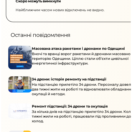
Скоро можуть вимкнути
Найближчим часом нових відключень не видно.
Останні повідомлення
Масована атака ракетами і дронами по Одещині
Вночі та вранці ворог ракетами й дронами масовано 
територію Одещини. Ціллю стали об’єкти цивільної
енергетичної інфраструктури.
34 дрони: історія ремонту на підстанції
На підстанцію прилетіло 34 дрони. Персоналу дове
два тижні жити на роботі та відновлювати обладнання
окупації й негоди.
Ремонт підстанції: 34 дрони та окупація
За кілька днів на підстанцію прилетіло 34 дрони. Кол
тижні жили на роботі, працювали під проливними до
холод.