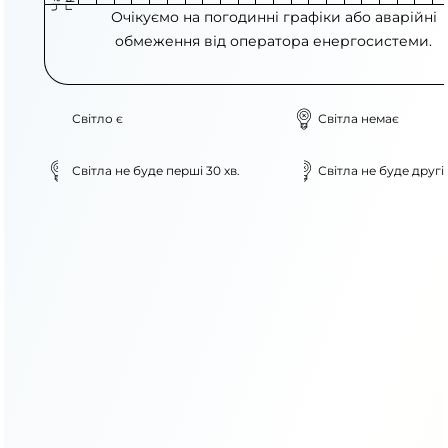
Очікуємо на погодинні графіки або аварійні
обмеження від оператора енергосистеми.
Світло є
Світла немає
Світла не буде перші 30 хв.
Світла не буде другі 