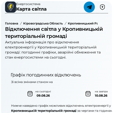
Енергосистема
Карта світла
Головна
/
Кіровоградська Область
/
Кропивницький Район
/
К
Відключення світла у Кропивницькій
територіальній громаді
Актуальна інформація про відключення
електроенергії у Кропивницькій територіальній
громаді: погодинні графіки, аварійні обмеження та
стан енергосистеми на сьогодні.
Графік погодинних відключень
Зі всіма змінами станом на
на сьогодні
на завтра
09.08.26
10.08.26
Нижче наведено графік можливих відключень електроенергії у
Кропивницькій територіальній громаді
за чергами та годинам