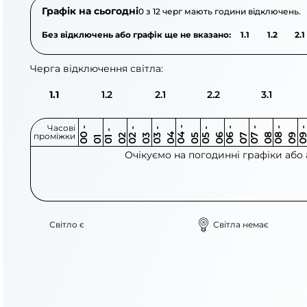
Графік на сьогодні
0 з 12 черг мають години відключень.
Без відключень або графік ще не вказано:
1.1
1.2
2.1
Черга відключення світла:
1.1
1.2
2.1
2.2
3.1
Часові
0
-
0
0
0
-
0
0
-
0
0
-
0
0
-
0
0
-
0
0
-
0
0
-
0
0
1
-
0
проміжки
3
4
5
6
6
7
7
8
8
9
2
2
3
4
5
1
Очікуємо на погодинні графіки або
Світло є
Світла немає