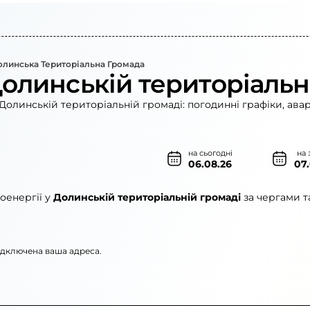
олинська Територіальна Громада
Долинській територіальн
Долинській територіальній громаді: погодинні графіки, ава
на сьогодні
на 
06.08.26
07
оенергії у
Долинській територіальній громаді
за чергами т
підключена ваша адреса.
ленерго»