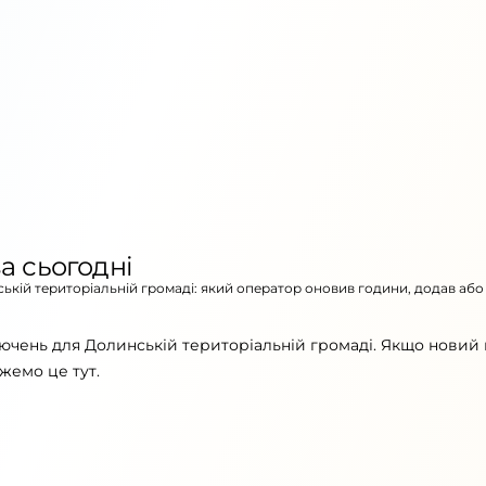
а сьогодні
ській територіальній громаді: який оператор оновив години, додав або
ючень для Долинській територіальній громаді. Якщо новий 
жемо це тут.