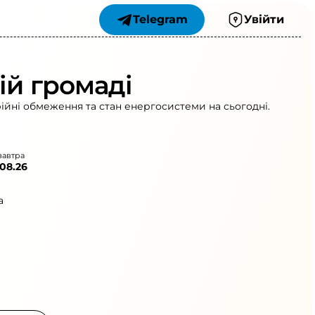
Telegram
Увійти
ій громаді
рійні обмеження та стан енергосистеми на сьогодні.
завтра
.08.26
а