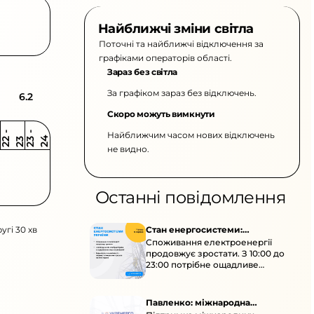
Найближчі зміни світла
Поточні та найближчі відключення за
графіками операторів області.
Зараз без світла
За графіком зараз без відключень.
6.2
Скоро можуть вимкнути
Найближчим часом нових відключень
2
-
2
2
-
2
3
4
2
2
3
не видно.
Останні повідомлення
угі 30 хв
Стан енергосистеми:
Споживання електроенергії
споживання зростає
продовжує зростати. З 10:00 до
23:00 потрібне ощадливе
енергоспоживання, а
енергоємні процеси просять
перенести на нічні години.
Павленко: міжнародна