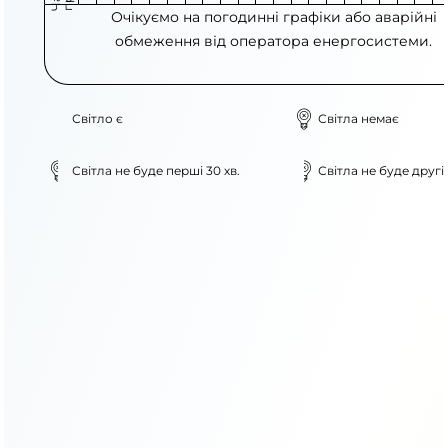
Очікуємо на погодинні графіки або аварійні
обмеження від оператора енергосистеми.
Світло є
Світла немає
Світла не буде перші 30 хв.
Світла не буде другі 