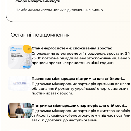
Скоро можуть вимкнути
Найближчим часом нових відключень не видно.
Останні повідомлення
Стан енергосистеми: споживання зростає
Споживання електроенергії продовжує зростати. З 1
23:00 потрібне ощадливе енергоспоживання, а енер
процеси просять перенести на нічні години.
Павленко: міжнародна підтримка для стійкості
Підтримка міжнародних партнерів критична для запа
енергосистеми
обладнання й ремонту української енергосистеми пі
постійних атак ворога.
Підтримка міжнародних партнерів для стійкості
Підтримка міжнародних партнерів є життєво необхі
енергосистеми
стійкості української енергосистеми під час постійн
атак і підготовки до наступної зими.