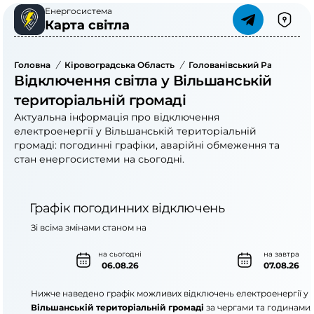
Енергосистема
Карта світла
Головна
/
Кіровоградська Область
/
Голованівський Район
/
Ві
Відключення світла у Вільшанській
територіальній громаді
Актуальна інформація про відключення
електроенергії у Вільшанській територіальній
громаді: погодинні графіки, аварійні обмеження та
стан енергосистеми на сьогодні.
Графік погодинних відключень
Зі всіма змінами станом на
на сьогодні
на завтра
06.08.26
07.08.26
Нижче наведено графік можливих відключень електроенергії у
Вільшанській територіальній громаді
за чергами та годинами.