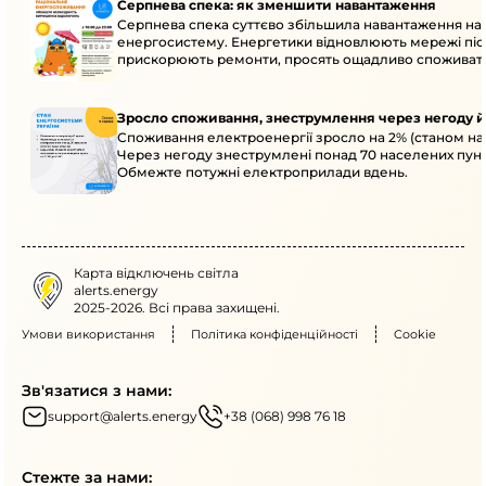
Серпнева спека: як зменшити навантаження
Серпнева спека суттєво збільшила навантаження на
енергосистему. Енергетики відновлюють мережі післ
прискорюють ремонти, просять ощадливо споживат
Зросло споживання, знеструмлення через негоду й
Споживання електроенергії зросло на 2% (станом на 
Через негоду знеструмлені понад 70 населених пунк
Обмежте потужні електроприлади вдень.
Карта відключень світла
alerts.energy
2025-2026. Всі права захищені.
Умови використання
Політика конфіденційності
Cookie
Зв'язатися з нами:
support@alerts.energy
+38 (068) 998 76 18
Стежте за нами: