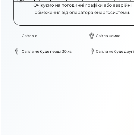
Очікуємо на погодинні графіки або аварійні
обмеження від оператора енергосистеми.
Світло є
Світла немає
Світла не буде перші 30 хв.
Світла не буде другі 