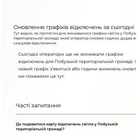
Оновлення графіків відключень за сьогодні
Тут видно, як протягом дня змінювалися графіки світла у Побузь
територіальній громаді: який оператор оновив години, додав а
скасував відключення.
Сьогодні оператори ще не змінювали графіки
відключень для Побузькій територіальній громаді.
новий графік з’явиться або години вимкнень оновля
ми покажемо це тут.
Часті запитання
Де подивитися карту відключень світла у Побузькій
територіальній громаді?