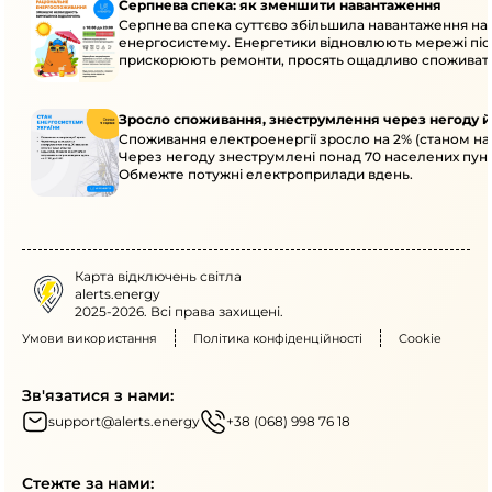
Серпнева спека: як зменшити навантаження
Серпнева спека суттєво збільшила навантаження на
енергосистему. Енергетики відновлюють мережі післ
прискорюють ремонти, просять ощадливо споживат
Зросло споживання, знеструмлення через негоду й
Споживання електроенергії зросло на 2% (станом на 
Через негоду знеструмлені понад 70 населених пунк
Обмежте потужні електроприлади вдень.
Карта відключень світла
alerts.energy
2025-2026. Всі права захищені.
Умови використання
Політика конфіденційності
Cookie
Зв'язатися з нами:
support@alerts.energy
+38 (068) 998 76 18
Стежте за нами: