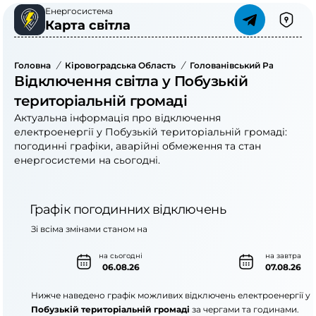
Енергосистема
Карта світла
Головна
/
Кіровоградська Область
/
Голованівський Район
/
По
Відключення світла у Побузькій
територіальній громаді
Актуальна інформація про відключення
електроенергії у Побузькій територіальній громаді:
погодинні графіки, аварійні обмеження та стан
енергосистеми на сьогодні.
Графік погодинних відключень
Зі всіма змінами станом на
на сьогодні
на завтра
06.08.26
07.08.26
Нижче наведено графік можливих відключень електроенергії у
Побузькій територіальній громаді
за чергами та годинами.