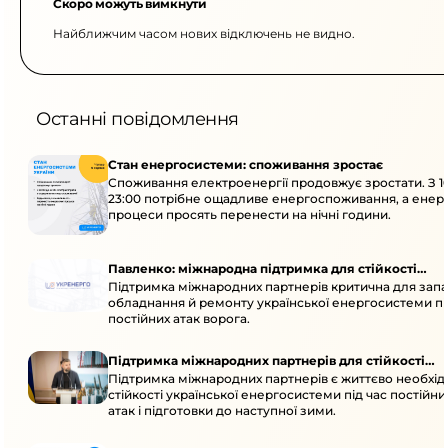
Скоро можуть вимкнути
Найближчим часом нових відключень не видно.
Останні повідомлення
Стан енергосистеми: споживання зростає
Споживання електроенергії продовжує зростати. З 1
23:00 потрібне ощадливе енергоспоживання, а енер
процеси просять перенести на нічні години.
Павленко: міжнародна підтримка для стійкості
Підтримка міжнародних партнерів критична для запа
енергосистеми
обладнання й ремонту української енергосистеми пі
постійних атак ворога.
Підтримка міжнародних партнерів для стійкості
Підтримка міжнародних партнерів є життєво необхі
енергосистеми
стійкості української енергосистеми під час постійн
атак і підготовки до наступної зими.