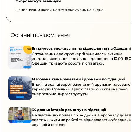
Скоро можуть вимкнути
Найближчим часом нових відключень не видно.
Останні повідомлення
Знизилось споживання та відновлення на Одещині
Споживання електроенергії знизилось; активне
енергоспоживання доцільно перенести на 10:00–16:0
Одещині тривають роботи після атаки.
Масована атака ракетами і дронами по Одещині
Вночі та вранці ворог ракетами й дронами масовано 
територію Одещини. Ціллю стали об’єкти цивільної
енергетичної інфраструктури.
34 дрони: історія ремонту на підстанції
На підстанцію прилетіло 34 дрони. Персоналу дове
два тижні жити на роботі та відновлювати обладнання
окупації й негоди.