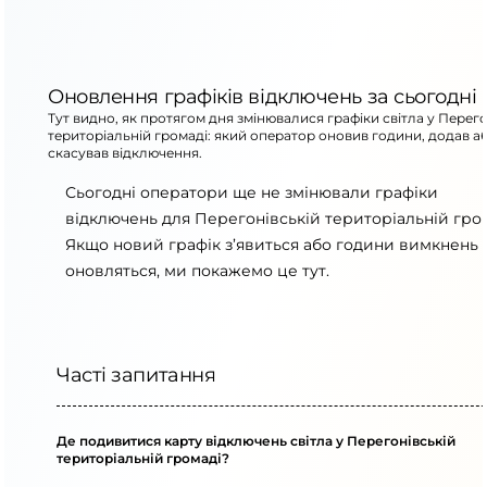
Оновлення графіків відключень за сьогодні
Тут видно, як протягом дня змінювалися графіки світла у Перего
територіальній громаді: який оператор оновив години, додав а
скасував відключення.
Сьогодні оператори ще не змінювали графіки
відключень для Перегонівській територіальній гром
Якщо новий графік з’явиться або години вимкнень
оновляться, ми покажемо це тут.
Часті запитання
Де подивитися карту відключень світла у Перегонівській
територіальній громаді?