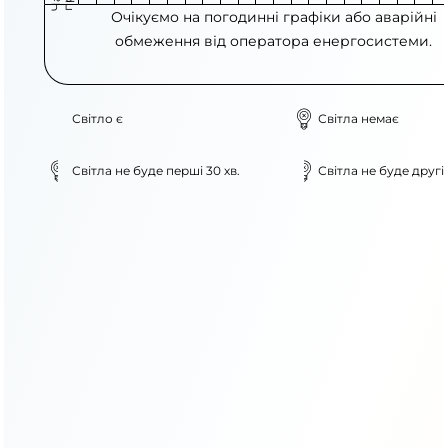
Очікуємо на погодинні графіки або аварійні
обмеження від оператора енергосистеми.
Світло є
Світла немає
Світла не буде перші 30 хв.
Світла не буде другі 