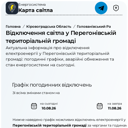
Енергосистема
Карта світла
Головна
/
Кіровоградська Область
/
Голованівський Район
/
Пе
Відключення світла у Перегонівській
територіальній громаді
Актуальна інформація про відключення
електроенергії у Перегонівській територіальній
громаді: погодинні графіки, аварійні обмеження та
стан енергосистеми на сьогодні.
Графік погодинних відключень
Зі всіма змінами станом на
на сьогодні
на завтра
10.08.26
11.08.26
Нижче наведено графік можливих відключень електроенергії у
Перегонівській територіальній громаді
за чергами та годинам