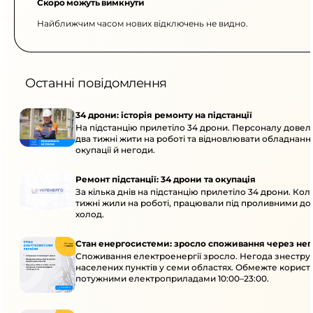
Скоро можуть вимкнути
Найближчим часом нових відключень не видно.
Останні повідомлення
34 дрони: історія ремонту на підстанції
На підстанцію прилетіло 34 дрони. Персоналу дове
два тижні жити на роботі та відновлювати обладнання
окупації й негоди.
Ремонт підстанції: 34 дрони та окупація
За кілька днів на підстанцію прилетіло 34 дрони. Кол
тижні жили на роботі, працювали під проливними до
холод.
Стан енергосистеми: зросло споживання через нег
Споживання електроенергії зросло. Негода знеструм
населених пунктів у семи областях. Обмежте корист
потужними електроприладами 10:00–23:00.