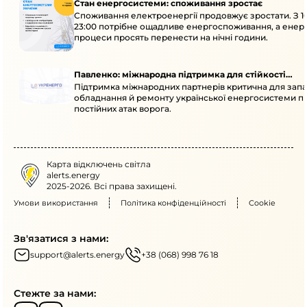
Стан енергосистеми: споживання зростає
Споживання електроенергії продовжує зростати. З 1
23:00 потрібне ощадливе енергоспоживання, а енер
процеси просять перенести на нічні години.
Павленко: міжнародна підтримка для стійкості
Підтримка міжнародних партнерів критична для запа
енергосистеми
обладнання й ремонту української енергосистеми пі
постійних атак ворога.
Карта відключень світла
alerts.energy
2025-2026. Всі права захищені.
Умови використання
Політика конфіденційності
Cookie
Зв'язатися з нами:
support@alerts.energy
+38 (068) 998 76 18
Стежте за нами: