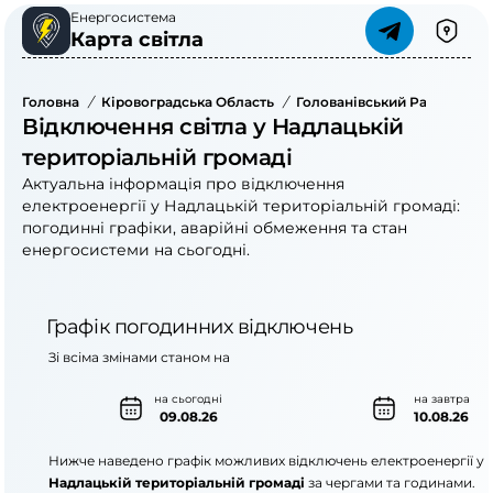
Енергосистема
Карта світла
Головна
/
Кіровоградська Область
/
Голованівський Район
/
На
Відключення світла у Надлацькій
територіальній громаді
Актуальна інформація про відключення
електроенергії у Надлацькій територіальній громаді:
погодинні графіки, аварійні обмеження та стан
енергосистеми на сьогодні.
Графік погодинних відключень
Зі всіма змінами станом на
на сьогодні
на завтра
09.08.26
10.08.26
Нижче наведено графік можливих відключень електроенергії у
Надлацькій територіальній громаді
за чергами та годинами.