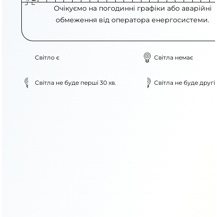
Очікуємо на погодинні графіки або аварійні
обмеження від оператора енергосистеми.
Світло є
Світла немає
Світла не буде перші 30 хв.
Світла не буде другі 