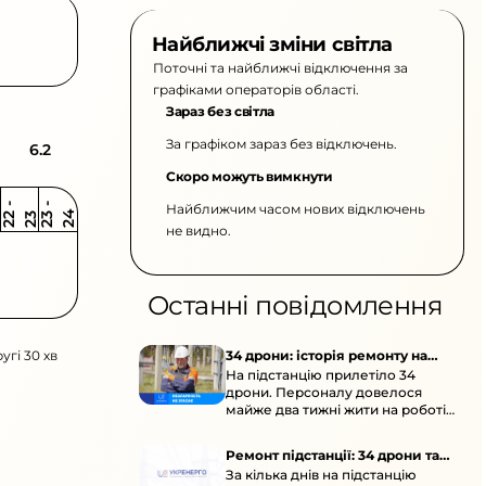
Найближчі зміни світла
Поточні та найближчі відключення за
графіками операторів області.
Зараз без світла
За графіком зараз без відключень.
6.2
Скоро можуть вимкнути
Найближчим часом нових відключень
2
-
2
2
-
2
3
4
2
2
3
не видно.
Останні повідомлення
угі 30 хв
34 дрони: історія ремонту на
На підстанцію прилетіло 34
підстанції
дрони. Персоналу довелося
майже два тижні жити на роботі
та відновлювати обладнання під
час окупації й негоди.
Ремонт підстанції: 34 дрони та
За кілька днів на підстанцію
окупація