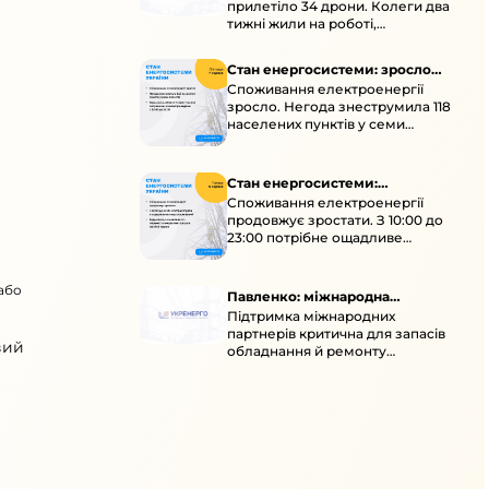
прилетіло 34 дрони. Колеги два
тижні жили на роботі,
працювали під проливними
дощами й у холод.
Стан енергосистеми: зросло
Споживання електроенергії
споживання через негоду
зросло. Негода знеструмила 118
населених пунктів у семи
областях. Обмежте
користування потужними
електроприладами 10:00–23:00.
Стан енергосистеми:
Споживання електроенергії
споживання зростає
продовжує зростати. З 10:00 до
23:00 потрібне ощадливе
енергоспоживання, а
енергоємні процеси просять
 або
перенести на нічні години.
Павленко: міжнародна
Підтримка міжнародних
підтримка для стійкості
партнерів критична для запасів
енергосистеми
вий
обладнання й ремонту
української енергосистеми під
час постійних атак ворога.