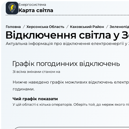
Енергосистема
Карта світла
Головна
/
Херсонська Область
/
Каховський Район
/
Зеленопід
Відключення світла у 
Актуальна інформація про відключення електроенергії у 
Графік погодинних відключень
Зі всіма змінами станом на
Нижче наведено графік можливих відключень електр
годинами.
Чий графік показати
У цій області є кілька операторів. Оберіть той, до мереж якого 
АТ «Укрзалізниця»
АТ «Херсонобленер