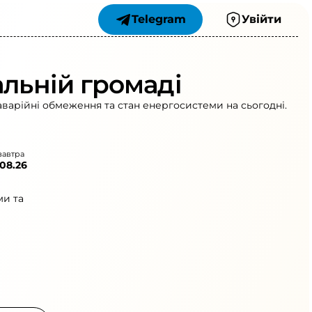
Telegram
Увійти
альній громаді
аварійні обмеження та стан енергосистеми на сьогодні.
завтра
.08.26
ми та