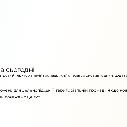
а сьогодні
опідській територіальній громаді: який оператор оновив години, додав
ючень для Зеленопідській територіальній громаді. Якщо но
ми покажемо це тут.