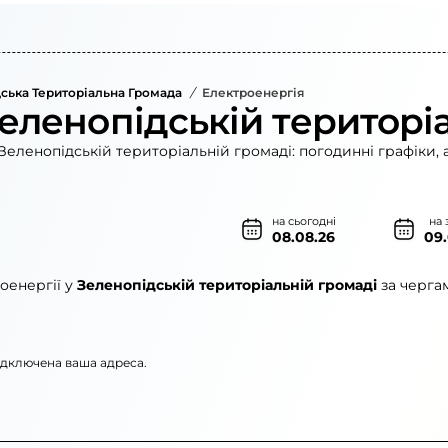
ська Територіальна Громада
/
Електроенергія
Зеленопідській територі
Зеленопідській територіальній громаді: погодинні графіки, 
на сьогодні
на 
08.08.26
09
оенергії у
Зеленопідській територіальній громаді
за черга
підключена ваша адреса.
го»