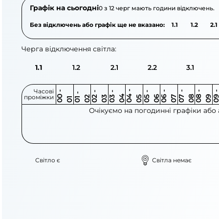
Графік на сьогодні
0 з 12 черг мають години відключень.
Без відключень або графік ще не вказано:
1.1
1.2
2.1
Черга відключення світла:
1.1
1.2
2.1
2.2
3.1
Часові
0
-
0
0
0
-
0
0
-
0
0
-
0
0
-
0
0
-
0
0
-
0
0
-
0
0
1
-
0
проміжки
3
4
5
6
6
7
7
8
8
9
2
2
3
4
5
1
Очікуємо на погодинні графіки або
Світло є
Світла немає