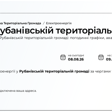
ка Територіальна Громада
/
Електроенергія
убанівській територіаль
Рубанівській територіальній громаді: погодинні графіки, ав
на сьогодні
на 
08.08.26
09
оенергії у
Рубанівській територіальній громаді
за чергами 
підключена ваша адреса.
го»