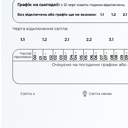
Графік на сьогодні
0 з 12 черг мають години відключень.
Без відключень або графік ще не вказано:
1.1
1.2
2.1
Черга відключення світла:
1.1
1.2
2.1
2.2
3.1
Часові
0
-
0
0
0
-
0
0
-
0
0
-
0
0
-
0
0
-
0
0
-
0
0
-
0
0
1
-
0
проміжки
3
4
5
6
6
7
7
8
8
9
2
2
3
4
5
1
Очікуємо на погодинні графіки або
Світло є
Світла немає