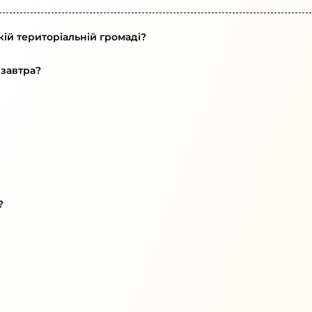
кій територіальній громаді?
 завтра?
?