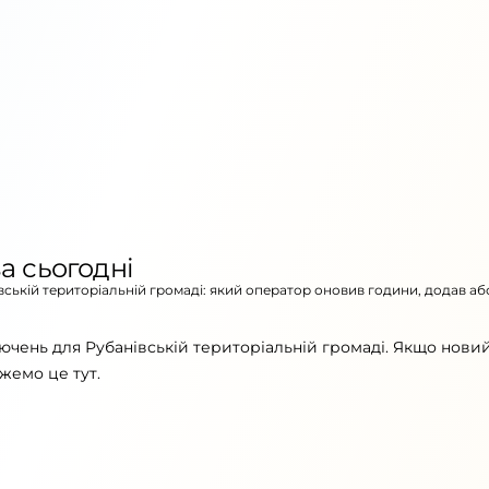
а сьогодні
івській територіальній громаді: який оператор оновив години, додав аб
ючень для Рубанівській територіальній громаді. Якщо новий
жемо це тут.