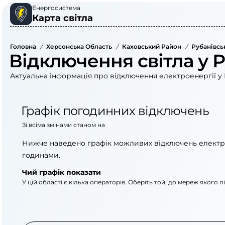
Енергосистема
Карта світла
Головна
/
Херсонська Область
/
Каховський Район
/
Рубанівсь
Відключення світла у Р
Актуальна інформація про відключення електроенергії у 
Графік погодинних відключень
Зі всіма змінами станом на
Нижче наведено графік можливих відключень електр
годинами.
Чий графік показати
У цій області є кілька операторів. Оберіть той, до мереж якого 
АТ «Укрзалізниця»
АТ «Херсонобленер