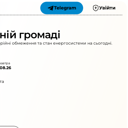
Telegram
Увійти
ній громаді
арійні обмеження та стан енергосистеми на сьогодні.
завтра
.08.26
та