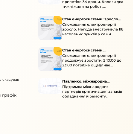
прилетіло 34 дрони. Колеги два
тижні жили на роботі,
працювали під проливними
дощами й у холод.
Стан енергосистеми: зросло
Споживання електроенергії
споживання через негоду
зросло. Негода знеструмила 118
населених пунктів у семи
областях. Обмежте
користування потужними
електроприладами 10:00–23:00.
Стан енергосистеми:
Споживання електроенергії
споживання зростає
продовжує зростати. З 10:00 до
23:00 потрібне ощадливе
енергоспоживання, а
енергоємні процеси просять
о скасував
перенести на нічні години.
Павленко: міжнародна
Підтримка міжнародних
підтримка для стійкості
партнерів критична для запасів
енергосистеми
 графік
обладнання й ремонту
української енергосистеми під
час постійних атак ворога.