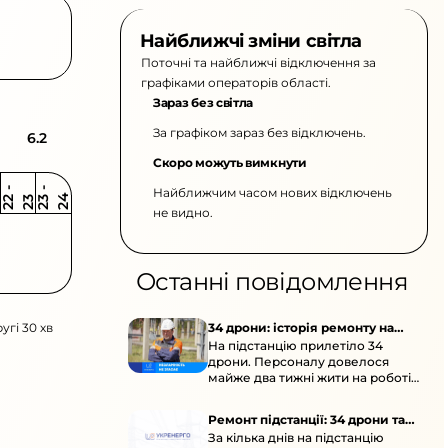
Найближчі зміни світла
Поточні та найближчі відключення за
графіками операторів області.
Зараз без світла
За графіком зараз без відключень.
6.2
Скоро можуть вимкнути
Найближчим часом нових відключень
2
-
2
2
-
2
3
4
2
2
3
не видно.
Останні повідомлення
угі 30 хв
34 дрони: історія ремонту на
На підстанцію прилетіло 34
підстанції
дрони. Персоналу довелося
майже два тижні жити на роботі
та відновлювати обладнання під
час окупації й негоди.
Ремонт підстанції: 34 дрони та
За кілька днів на підстанцію
окупація