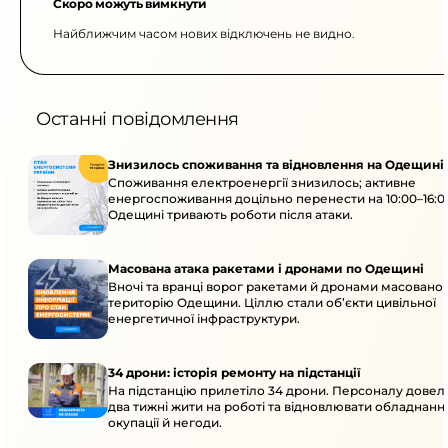
Скоро можуть вимкнути
Найближчим часом нових відключень не видно.
Останні повідомлення
Знизилось споживання та відновлення на Одещині
Споживання електроенергії знизилось; активне
енергоспоживання доцільно перенести на 10:00–16:0
Одещині тривають роботи після атаки.
Масована атака ракетами і дронами по Одещині
Вночі та вранці ворог ракетами й дронами масовано 
територію Одещини. Ціллю стали об’єкти цивільної
енергетичної інфраструктури.
34 дрони: історія ремонту на підстанції
На підстанцію прилетіло 34 дрони. Персоналу дове
два тижні жити на роботі та відновлювати обладнання
окупації й негоди.