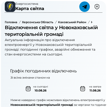
Енергосистема
Карта світла
Головна
/
Херсонська Область
/
Каховський Район
/
Новокахов
Відключення світла у Новокаховській
територіальній громаді
Актуальна інформація про відключення
електроенергії у Новокаховській територіальній
громаді: погодинні графіки, аварійні обмеження та
стан енергосистеми на сьогодні.
Графік погодинних відключень
Зі всіма змінами станом на
на сьогодні
на завтра
10.08.26
11.08.26
Нижче наведено графік можливих відключень електроенергії у
Новокаховській територіальній громаді
за чергами та годинам