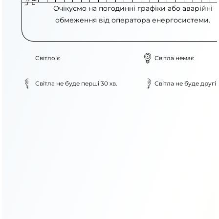
Очікуємо на погодинні графіки або аварійні
обмеження від оператора енергосистеми.
Світло є
Світла немає
Світла не буде перші 30 хв.
Світла не буде другі 