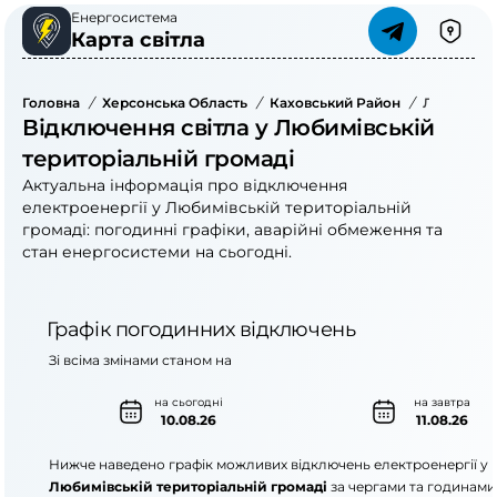
Енергосистема
Карта світла
Головна
/
Херсонська Область
/
Каховський Район
/
Любимівсь
Відключення світла у Любимівській
територіальній громаді
Актуальна інформація про відключення
електроенергії у Любимівській територіальній
громаді: погодинні графіки, аварійні обмеження та
стан енергосистеми на сьогодні.
Графік погодинних відключень
Зі всіма змінами станом на
на сьогодні
на завтра
10.08.26
11.08.26
Нижче наведено графік можливих відключень електроенергії у
Любимівській територіальній громаді
за чергами та годинами