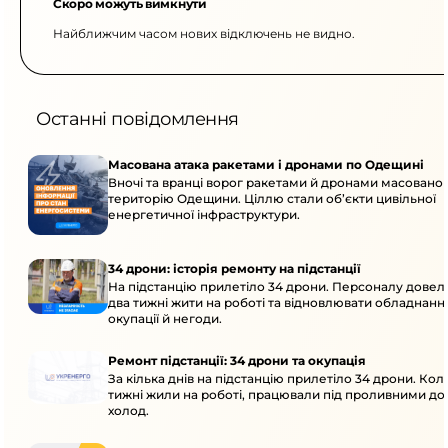
Скоро можуть вимкнути
Найближчим часом нових відключень не видно.
Останні повідомлення
Масована атака ракетами і дронами по Одещині
Вночі та вранці ворог ракетами й дронами масовано 
територію Одещини. Ціллю стали об’єкти цивільної
енергетичної інфраструктури.
34 дрони: історія ремонту на підстанції
На підстанцію прилетіло 34 дрони. Персоналу дове
два тижні жити на роботі та відновлювати обладнання
окупації й негоди.
Ремонт підстанції: 34 дрони та окупація
За кілька днів на підстанцію прилетіло 34 дрони. Кол
тижні жили на роботі, працювали під проливними до
холод.