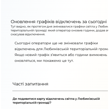
Оновлення графіків відключень за сьогодні
Тут видно, як протягом дня змінювалися графіки світла у Любим
територіальній громаді: який оператор оновив години, додав а
скасував відключення.
Сьогодні оператори ще не змінювали графіки
відключень для Любимівській територіальній грома
Якщо новий графік з’явиться або години вимкнень
оновляться, ми покажемо це тут.
Часті запитання
Де подивитися карту відключень світла у Любимівській
територіальній громаді?