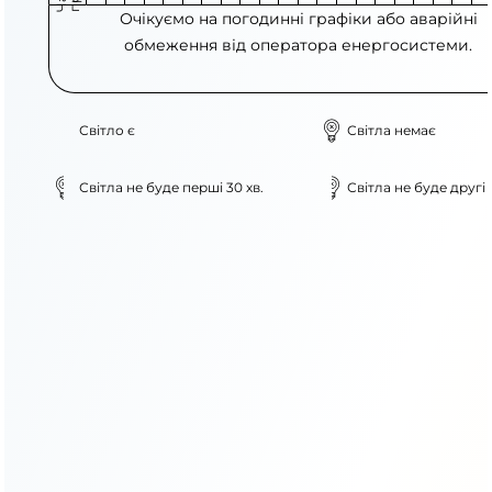
Очікуємо на погодинні графіки або аварійні
обмеження від оператора енергосистеми.
Світло є
Світла немає
Світла не буде перші 30 хв.
Світла не буде другі 