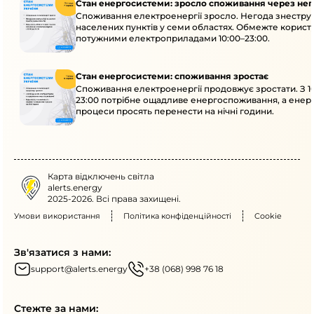
Стан енергосистеми: зросло споживання через нег
Споживання електроенергії зросло. Негода знеструм
населених пунктів у семи областях. Обмежте корист
потужними електроприладами 10:00–23:00.
Стан енергосистеми: споживання зростає
Споживання електроенергії продовжує зростати. З 1
23:00 потрібне ощадливе енергоспоживання, а енер
процеси просять перенести на нічні години.
Карта відключень світла
alerts.energy
2025-2026. Всі права захищені.
Умови використання
Політика конфіденційності
Cookie
Зв'язатися з нами:
support@alerts.energy
+38 (068) 998 76 18
Стежте за нами: