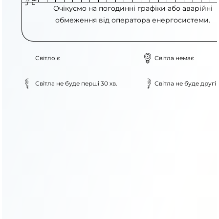
Очікуємо на погодинні графіки або аварійні
обмеження від оператора енергосистеми.
Світло є
Світла немає
Світла не буде перші 30 хв.
Світла не буде другі 