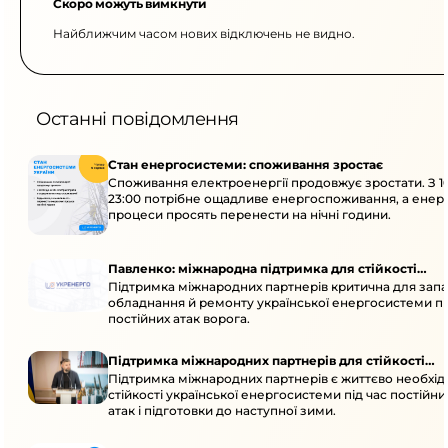
Скоро можуть вимкнути
Найближчим часом нових відключень не видно.
Останні повідомлення
Стан енергосистеми: споживання зростає
Споживання електроенергії продовжує зростати. З 1
23:00 потрібне ощадливе енергоспоживання, а енер
процеси просять перенести на нічні години.
Павленко: міжнародна підтримка для стійкості
Підтримка міжнародних партнерів критична для запа
енергосистеми
обладнання й ремонту української енергосистеми пі
постійних атак ворога.
Підтримка міжнародних партнерів для стійкості
Підтримка міжнародних партнерів є життєво необхі
енергосистеми
стійкості української енергосистеми під час постійн
атак і підготовки до наступної зими.