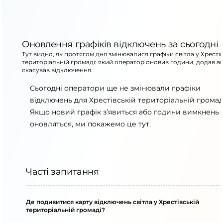
Оновлення графіків відключень за сьогодні
Тут видно, як протягом дня змінювалися графіки світла у Хресті
територіальній громаді: який оператор оновив години, додав а
скасував відключення.
Сьогодні оператори ще не змінювали графіки
відключень для Хрестівській територіальній громад
Якщо новий графік з’явиться або години вимкнень
оновляться, ми покажемо це тут.
Часті запитання
Де подивитися карту відключень світла у Хрестівській
територіальній громаді?