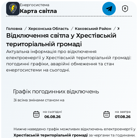
Енергосистема
Карта світла
Головна
/
Херсонська Область
/
Каховський Район
/
Хрестівсь
Відключення світла у Хрестівській
територіальній громаді
Актуальна інформація про відключення
електроенергії у Хрестівській територіальній громаді:
погодинні графіки, аварійні обмеження та стан
енергосистеми на сьогодні.
Графік погодинних відключень
Зі всіма змінами станом на
на сьогодні
на завтра
06.08.26
07.08.26
Нижче наведено графік можливих відключень електроенергії у
Хрестівській територіальній громаді
за чергами та годинами.