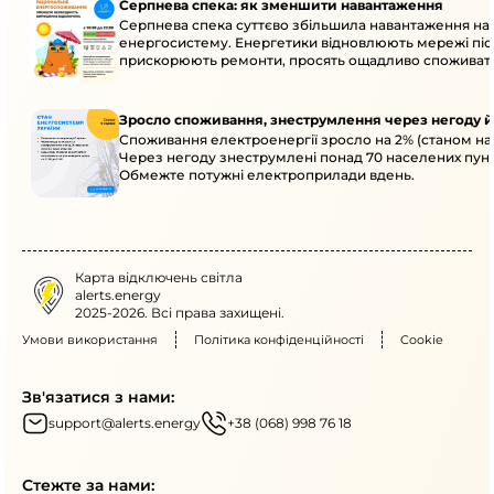
Серпнева спека: як зменшити навантаження
Серпнева спека суттєво збільшила навантаження на
енергосистему. Енергетики відновлюють мережі післ
прискорюють ремонти, просять ощадливо споживат
Зросло споживання, знеструмлення через негоду й
Споживання електроенергії зросло на 2% (станом на 
Через негоду знеструмлені понад 70 населених пунк
Обмежте потужні електроприлади вдень.
Карта відключень світла
alerts.energy
2025-2026. Всі права захищені.
Умови використання
Політика конфіденційності
Cookie
Зв'язатися з нами:
support@alerts.energy
+38 (068) 998 76 18
Стежте за нами: