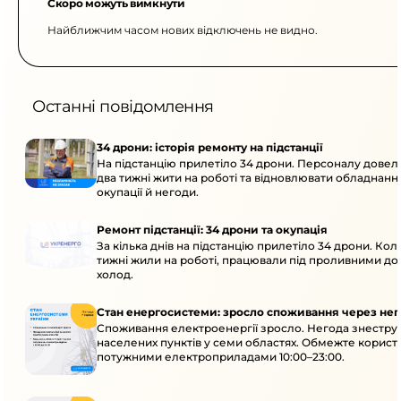
Скоро можуть вимкнути
Найближчим часом нових відключень не видно.
Останні повідомлення
34 дрони: історія ремонту на підстанції
На підстанцію прилетіло 34 дрони. Персоналу дове
два тижні жити на роботі та відновлювати обладнання
окупації й негоди.
Ремонт підстанції: 34 дрони та окупація
За кілька днів на підстанцію прилетіло 34 дрони. Кол
тижні жили на роботі, працювали під проливними до
холод.
Стан енергосистеми: зросло споживання через нег
Споживання електроенергії зросло. Негода знеструм
населених пунктів у семи областях. Обмежте корист
потужними електроприладами 10:00–23:00.