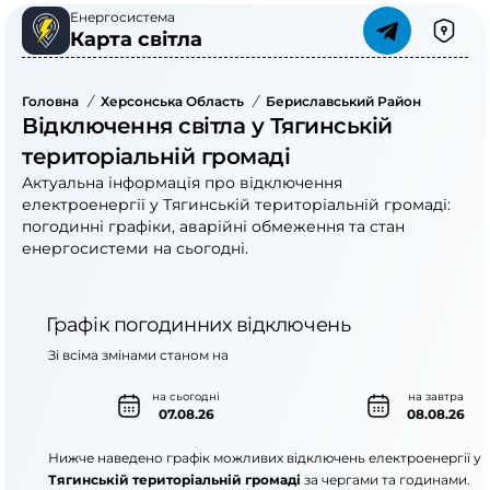
Енергосистема
Карта світла
Головна
/
Херсонська Область
/
Бериславський Район
/
Тягинс
Відключення світла у Тягинській
територіальній громаді
Актуальна інформація про відключення
електроенергії у Тягинській територіальній громаді:
погодинні графіки, аварійні обмеження та стан
енергосистеми на сьогодні.
Графік погодинних відключень
Зі всіма змінами станом на
на сьогодні
на завтра
07.08.26
08.08.26
Нижче наведено графік можливих відключень електроенергії у
Тягинській територіальній громаді
за чергами та годинами.