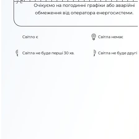
Очікуємо на погодинні графіки або аварійні
обмеження від оператора енергосистеми.
Світло є
Світла немає
Світла не буде перші 30 хв.
Світла не буде другі 