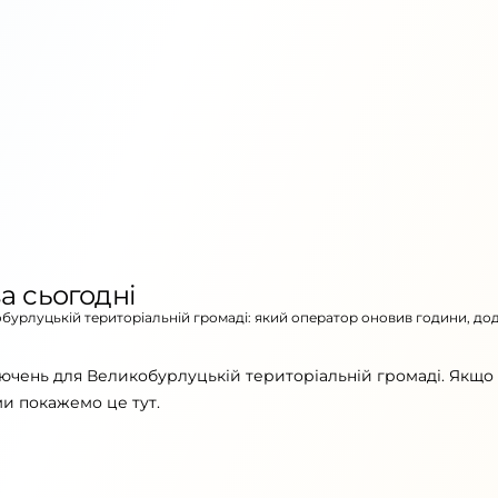
а сьогодні
обурлуцькій територіальній громаді: який оператор оновив години, до
лючень для Великобурлуцькій територіальній громаді. Якщо
ми покажемо це тут.