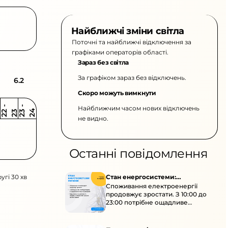
Найближчі зміни світла
Поточні та найближчі відключення за
графіками операторів області.
Зараз без світла
За графіком зараз без відключень.
6.2
Скоро можуть вимкнути
Найближчим часом нових відключень
2
-
2
2
-
2
3
4
2
2
3
не видно.
Останні повідомлення
угі 30 хв
Стан енергосистеми:
Споживання електроенергії
споживання зростає
продовжує зростати. З 10:00 до
23:00 потрібне ощадливе
енергоспоживання, а
енергоємні процеси просять
перенести на нічні години.