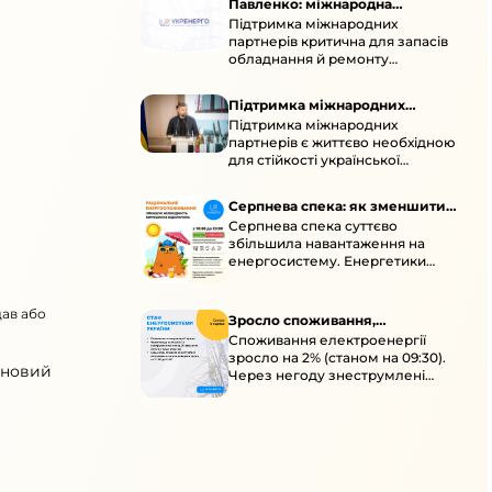
Павленко: міжнародна
Підтримка міжнародних
підтримка для стійкості
партнерів критична для запасів
енергосистеми
обладнання й ремонту
української енергосистеми під
час постійних атак ворога.
Підтримка міжнародних
Підтримка міжнародних
партнерів для стійкості
партнерів є життєво необхідною
енергосистеми
для стійкості української
енергосистеми під час постійних
ворожих атак і підготовки до
Серпнева спека: як зменшити
наступної зими.
Серпнева спека суттєво
навантаження
збільшила навантаження на
енергосистему. Енергетики
відновлюють мережі після атак і
прискорюють ремонти, просять
дав або
ощадливо споживати.
Зросло споживання,
Споживання електроенергії
знеструмлення через негоду й
зросло на 2% (станом на 09:30).
атаки
 новий
Через негоду знеструмлені
понад 70 населених пунктів.
Обмежте потужні
електроприлади вдень.