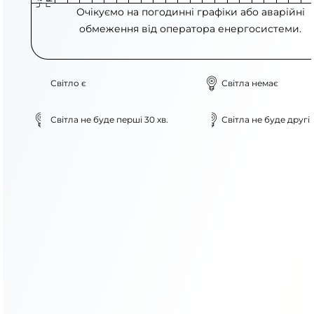
Очікуємо на погодинні графіки або аварійні
обмеження від оператора енергосистеми.
Світло є
Світла немає
Світла не буде перші 30 хв.
Світла не буде другі 