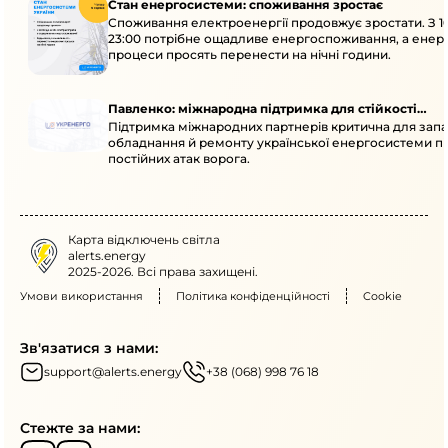
Стан енергосистеми: споживання зростає
Споживання електроенергії продовжує зростати. З 1
23:00 потрібне ощадливе енергоспоживання, а енер
процеси просять перенести на нічні години.
Павленко: міжнародна підтримка для стійкості
Підтримка міжнародних партнерів критична для запа
енергосистеми
обладнання й ремонту української енергосистеми пі
постійних атак ворога.
Карта відключень світла
alerts.energy
2025-2026. Всі права захищені.
Умови використання
Політика конфіденційності
Cookie
Зв'язатися з нами:
support@alerts.energy
+38 (068) 998 76 18
Стежте за нами: