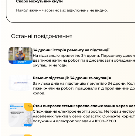
Скоро можуть вимкнути
Найближчим часом нових відключень не видно.
Останні повідомлення
34 дрони: історія ремонту на підстанції
На підстанцію прилетіло 34 дрони. Персоналу дове
два тижні жити на роботі та відновлювати обладнання
окупації й негоди.
Ремонт підстанції: 34 дрони та окупація
За кілька днів на підстанцію прилетіло 34 дрони. Кол
тижні жили на роботі, працювали під проливними до
холод.
Стан енергосистеми: зросло споживання через нег
Споживання електроенергії зросло. Негода знеструм
населених пунктів у семи областях. Обмежте корист
потужними електроприладами 10:00–23:00.