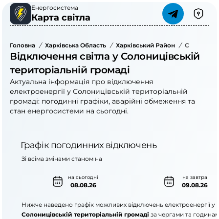
Енергосистема
Карта світла
Головна
/
Харківська Область
/
Харківський Район
/
Солониців
Відключення світла у Солоницівській
територіальній громаді
Актуальна інформація про відключення
електроенергії у Солоницівській територіальній
громаді: погодинні графіки, аварійні обмеження та
стан енергосистеми на сьогодні.
Графік погодинних відключень
Зі всіма змінами станом на
на сьогодні
на завтра
08.08.26
09.08.26
Нижче наведено графік можливих відключень електроенергії у
Солоницівській територіальній громаді
за чергами та годинам