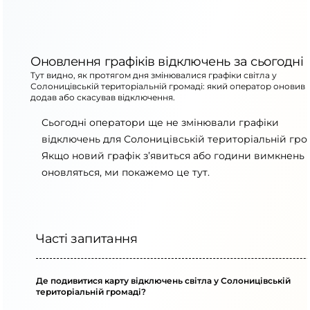
Оновлення графіків відключень за сьогодні
Тут видно, як протягом дня змінювалися графіки світла у
Солоницівській територіальній громаді: який оператор оновив 
додав або скасував відключення.
Сьогодні оператори ще не змінювали графіки
відключень для Солоницівській територіальній гром
Якщо новий графік з’явиться або години вимкнень
оновляться, ми покажемо це тут.
Часті запитання
Де подивитися карту відключень світла у Солоницівській
територіальній громаді?